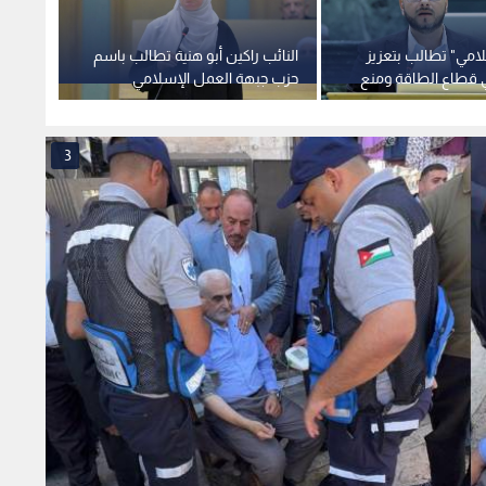
امي" تطالب بتعزيز
النائب راكين أبو هنية تطالب باسم
أبرز ما
 قطاع الطاقة ومنع
حزب جبهة العمل الإسلامي
بخصوص
يات بقانون الغاز
بتقسيط مخالفات السير ورسوم
لبنان 
الترخيص
3