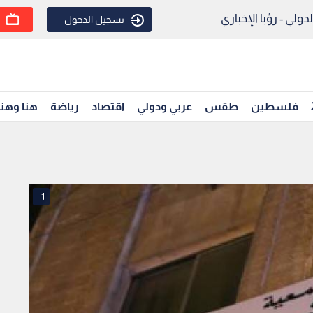
ولي - رؤيا الإخباري
تسجيل الدخول
فلسطين
طقس
عربي ودولي
اقتصاد
رياضة
هنا وهن
1