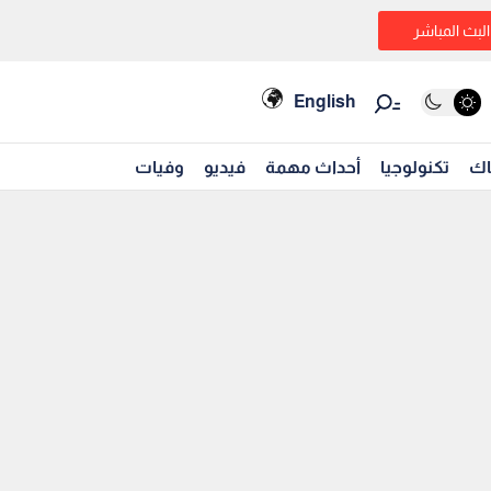
البث المباشر
English
اك
تكنولوجيا
أحداث مهمة
فيديو
وفيات