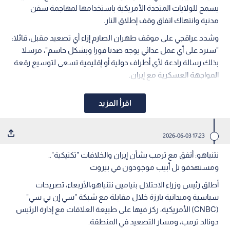
يسمح للولايات المتحدة الأمريكية باستخدامها لمهاجمة سفن
مدنية وانتهاك اتفاق وقف إطلاق النار.
وشدد عراقجي على موقف طهران الصارم إزاء أي تصعيد مقبل، قائلا:
"سنرد على أي عمل عدائي يوجه ضدنا فورا وبشكل حاسم"، مرسلا
بذلك رسالة رادعة لأي أطراف دولية أو إقليمية تسعى لتوسيع رقعة
المواجهة العسكرية مع إيران.
اقرأ المزيد
17:23 2026-06-03
نتنياهو: أتفق مع ترمب بشأن إيران والخلافات "تكتيكية"..
ومستهدفو تل أبيب موجودون في بيروت
أطلق رئيس وزراء الاحتلال بنيامين نتنياهو،الأربعاء، تصريحات
سياسية وميدانية بارزة خلال مقابلة مع شبكة "سي إن بي سي"
(CNBC) الأمريكية، ركز فيها على طبيعة العلاقات مع إدارة الرئيس
دونالد ترمب، ومسار التصعيد في المنطقة.