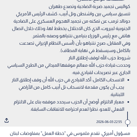
كواليس تجميد ضربة الضاحية وتصدع طهران
تنسيق سياسي بين واشنطن وتل أبيب: كشف الرئيس الأمريكي
دونالد ترمب عن تمكنه من تجميد الهجوم العسكري على الضاحية
الجنوبية لبيروت، الذي كان الاحتلال يخطط لها، وذلك خلال اتصال
هاتفي مع رئيس الوزراء بنيامين نتنياهو وصفه بالمثمر.
وفي المقابل، صرح نتنياهو بأن (أسس النظام الإيراني تصدعت
بالكامل وسيسقط في نهاية المطاف).
شروط حزب الله لوقف إطلاق النار
وحددت قيادة حزب الله معالم موقفها الميداني من الطرح السياسي
الجاري عبر تصريحات لقيادي فيه:
الانسحاب الكامل: أكد القيادي في حزب الله أن وقف إطلاق النار
يجب أن يكون مقدمة لانسحاب تل أبيب كامل من الأراضي
اللبنانية.
معيار الالتزام: أوضح أن الحزب سيحدد موقفه بناء على الالتزام
الفعلي للعدو، نظرا لعدم احترامه للاتفاقات السابقة.
22:55 2026-06-03
مسؤول أميركي: تقدم ملموس في "خطة العمل" بمفاوضات لبنان