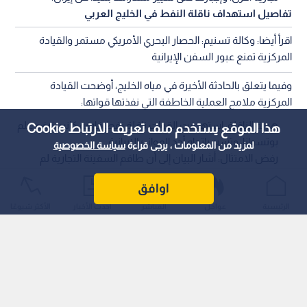
تفاصيل استهداف ناقلة النفط في الخليج العربي
اقرأ أيضا: وكالة تسنيم: الحصار البحري الأمريكي مستمر والقيادة
المركزية تمنع عبور السفن الإيرانية
وفيما يتعلق بالحادثة الأخيرة في مياه الخليج، أوضحت القيادة
المركزية ملامح العملية الخاطفة التي نفذتها قواتها:
هوية الناقلة: استهدفت القوات ناقلة نفط فارغة كانت ترفع علم
هذا الموقع يستخدم ملف تعريف الارتباط Cookie
بوتسوانا، وتسير باتجاه أحد الموانئ الإيرانية.
لمزيد من المعلومات ، يرجى قراءة
سياسة الخصوصية
رفض الامتثال: أشار البيان إلى أن طاقم السفينة التجارية لم
يمتثل للتوجيهات والتحذيرات الصادرة عن القطع البحرية
اوافق
الأمريكية، مما استدعى تدخلا عسكريا مباشرا.
تفاصيل الضربة الجوية بصاروخ هيلفاير: أكدت القيادة المركزية أن
الرئيسية
عواجل
المباشر
أحدث الأخبار
الأكثر شيوعًا
طائرة أمريكية تدخلت لحسم الموقف ميدانيا، حيث عطلت الناقلة
بصاروخ موجه من طراز (هيلفاير) استهدف غرفة المحركات بشكل
دقيق، مما أسفر عن تعطيلها عن الحركة تماما دون وقوع إصابات
بشرية.