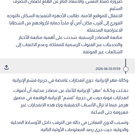
ضرورة ضبط النفس، والابتعاد التام عن الهلع لضمان التصرف
السليم.
الانتقال للمواقع الآمنة: طالبت الأجهزة التنفيذية السكان بالتوجه
الفوري إلى أقرب مكان آمن أو ملجأ حماية لأرواحهم من الشظايا
الاعتراضية المحتملة.
متابعة المصادر الرسمية: شددت على أهمية متابعة الأخبار
والتحديثات عبر القنوات الرسمية للمملكة، وعدم الالتفات إلى
الشائعات غير الموثقة.
01:59 2026-06-03
وكالة مهر الإيرانية: دوي انفجارات غامضة في جزيرة قشم الإيرانية
نـقـلـت وكـالـة "مهر" الإيرانية للأنباء عن مصادر محلية، أن أصوات
انفجارات قوية دوت في جزيرة "قشم" الإيرانية الواقعة في مضيق
هرمز، فيما لا تزال الأسباب الحقيقية وراء هذه الانفجارات غير
معروفة حتى الساعة.
وتسبب الدوي المفاجئ في حالة من الترقب داخل الأوساط المحلية
والدولية، حيث جرى رصد المعلومات الأولية التالية: