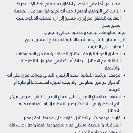
معربا عن أمله في التوصل لاتفاق يعيد فتح المضائق البحرية.
التريث في التوقيع: أوضح ترمب أنه لم يوافق بعد على الصيغة
النهائية للاتفاق مع إيران، مشيرا إلى أن العملية الدبلوماسية
تسير بحذر.
جولة مفاوضات لبنانية وتصعيد ميداني بالجنوب
على المسار اللبناني، تماشت الدبلوماسية مع استمرار دوي
الانفجارات في الجنوب:
انطلاق الجولة الرابعة: انطلاق الجولة الرابعة من المفاوضات
اللبنانية مع الاحتلال برعاية أمريكية في مقر وزارة الخارجية
بواشنطن.
موقف الرئاسة اللبنانية: شدد الرئيس اللبناني جوزاف عون على أنه
"لا خيار آخر غير التفاوض، ولا يجب اعتباره استسلاما أو تنازلا أو
هزيمة".
استهداف الدفاع المدني: أعلن الدفاع المدني اللبناني تعرض مركز
تابع له لأضرار في بلدة كفرصير النبطية إثر استهدافه بغارة
للاحتلال.
غارات وردود: شن الاحتلال غارات على محيط بلدة زوطر
الشرقية، والنبطية، وبلدتي عبا والمحمودية، فيما واصل حزب الله
استهداف مواقع الاحتلال.