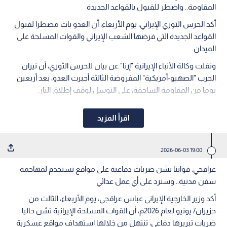
المقاومة.. واضطر للقبول بالقواعد الجديدة
أكد الحرس الثوري الإيراني، يوم الأربعاء، أن العدو بات مضطرا لقبول
القواعد الجديدة التي فرضها الشعب الإيراني والقوات المسلحة على
الميدان.
ونقلت وكالة الأنباء الإيرانية "إرنا" عن بيان للحرس الثوري، أن نيران
الحرب "الصهيو-أمريكية" المفروضة الثالثة أجبرت العدو، بعد أربعين
يوما من المقاومة الساحقة، على التوسل لوقف إطلاق النار.
اقرأ المزيد
19:00 2026-06-03
عراقجي: قواتنا تشن ضربات دفاعية على مواقع تستخدم لمهاجمة
سفن مدنية.. وسنرد على أي عمل عدائي
أكد وزير الخارجية الإيراني عباس عراقجي، يوم الأربعاء، الثالث من
حزيران/ يونيو لعام 2026م، أن القوات المسلحة الإيرانية تشن حاليا
ضربات تبريرها دفاعي، تنتهل من خلالها استهداف مواقع عسكرية