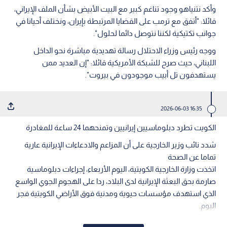
وأكد نتنياهو وجود تناغم كبير مع البيت الأبيض بشأن الملف الإيراني،
قائلا: "أتفق مع ترمب على القضايا المرتبطة بإيران، ونختلف أحيانا في
جوانب تكتيكية لكننا نتوصل دائما لحلول".
ووجه رئيس وزراء الاحتلال رسالة تهديدية مباشرة نحو الداخل
اللبناني، حيث صرح للشبكة الأمريكية قائلا: "إن العديد ممن
يستهدفون تل أبيب موجودون في بيروت".
16:35 2026-06-03
الكويت تطرد دبلوماسيين إيرانيين وتمنحهما 24 ساعة للمغادرة
شدد نائب وزير الخارجية على أن المزاعم والادعاءات الإيرانية عارية
تماما عن الصحة
اتخذت وزارة الخارجية الكويتية، اليوم الأربعاء، إجراءات دبلوماسية
صارمة بحق البعثة الإيرانية لدى البلاد، ردا على الهجوم الجوي الواسع
الذي استهدف مؤسسات حيوية ومدنية فوق الأراضي الكويتية فجر
اليوم.