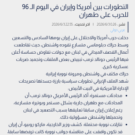
التطورات بين أمريكا وإيران في اليوم الـ 96
للحرب على طهران
نشر :
0:26 2026/6/3
|
اخر تحديث :
22:55 2026/6/3
عربي دولي
دخلت حرب أمريكا والاحتلال على إيران يومها السادس والتسعين
وسط حراك دبلوماسي متسارع تقوده واشنطن، حيث تقاطعت
أعمال القصف الميداني في لبنان مع جولات تفاوض حساسة أعلن
فيها الرئيس دونالد ترمب تبييض بعض الملفات وتجميد ضربات
عسكرية كبرى.
حراك مكثف في واشنطن ومرونة نووية إيرانية
شهد الملف الإيراني تطورات سياسية بارزة جسدتها تصريحات
الإدارة الأمريكية في البيت الأبيض:
محادثات مستمرة: أكد الرئيس الأمريكي دونالد ترمب أن
المحادثات مع طهران جارية بشكل مستمر وبوتيرة متسارعة،
رغم إعلان إيران سابقا تعليقها بسبب التصعيد في لبنان
وتحميلها واشنطن مسؤولية ذلك.
تنازلات نووية محتملة: كشف وزير الخارجية، ماركو روبيو، أن إيران
قد تكون وافقت على مناقشة جوانب نووية كانت ترفضها سابقا،