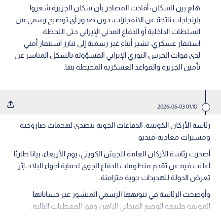
هلع بين السكان: أفادت المصادر بأن سكان الجزيرة شعروا
بارتجاجات ناتجة عن الانفجارات، دون صدور أي توضيح رسمي من
السلطات الداخلية أو الدفاع المدني الإيراني حتى اللحظة.
استنفار عسكري: تشير أنباء غير رسمية إلى تبارز استنفار أمني
لدى قوات الحرس الثوري الإيراني المسؤولة بالشكل المباشر عن
تأمين الجزيرة والقواعد العسكرية المحيطة بها.
01:18 2026-06-03
رئاسة الأركان الكويتية: الدفاعات الجوية تتصدى لهجمات صاروخية
ومسيرات معادية-فيديو
أصدرت رئاسة الأركان العامة للجيش الكويتي، يوم الأربعاء، بيانا طارئا
أعلنت فيه عن تقدم منظومات الدفاع الجوي لحماية أجواء البلاد، إثر
تعرض الدولة لتهديدات جوية متزامنة.
وأوضحت الرئاسة في تنويهها الرسمي المنشور عبر حساباتها
الموثقة طبيعة الوضع الميداني الراهن وفق المعطيات التالية: