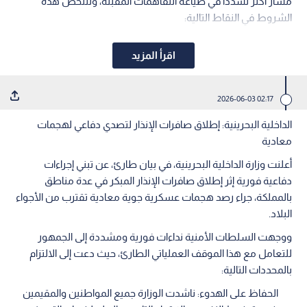
مسار أكثر تشددا في صياغة التفاهمات المقبلة، وتتلخص هذه
الشروط في النقاط التالية:
اقرأ المزيد
02:17 2026-06-03
الداخلية البحرينية: إطلاق صافرات الإنذار لتصدي دفاعي لهجمات
معادية
أعلنت وزارة الداخلية البحرينية، في بيان طارئ، عن تبني إجراءات
دفاعية فورية إثر إطلاق صافرات الإنذار المبكر في عدة مناطق
بالمملكة، جراء رصد هجمات عسكرية جوية معادية تقترب من الأجواء
البلاد.
ووجهت السلطات الأمنية نداءات فورية ومشددة إلى الجمهور
للتعامل مع هذا الموقف العملياتي الطارئ، حيث دعت إلى الالتزام
بالمحددات التالية:
الحفاظ على الهدوء: ناشدت الوزارة جميع المواطنين والمقيمين