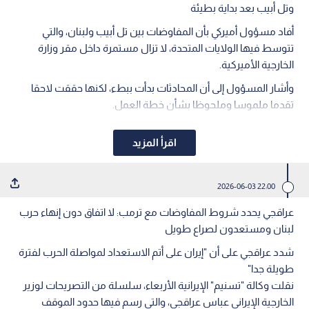
وتل أبيب بعد بداية بطيئة
أفاد مسؤول أميركي بأن المفاوضات بين تل أبيب ولبنان، والتي
تتوسط فيها الولايات المتحدة، لا تزال مستمرة داخل مقر وزارة
الخارجية الأميركية.
وأشار المسؤول إلى أن المحادثات بدأت ببطء، لكنها حققت لاحقا
تقدما ملموسا وملحوظا بشأن خطة العمل.
اقرأ المزيد
22:00 2026-06-03
عراقجي يحدد شروط المفاوضات مع ترمب: لا اتفاق دون إنهاء حرب
لبنان ومستعدون لصراع طويل
شدد عراقجي على أن "إيران على أتم الاستعداد لمواصلة الحرب لفترة
طويلة جدا"
نقلت وكالة "تسنيم" الإيرانية الأربعاء، سلسلة من التصريحات لوزير
الخارجية الإيراني عباس عراقجي، والتي رسم فيها حدود الموقف