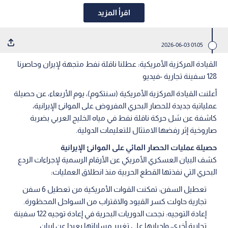
اقرأ المزيد
01:05 2026-06-03
القيادة المركزية الأمريكية: عطلنا ناقلة نفط متجهة لإيران وحاصرنا
128 سفينة تجارية -فيديو
أعلنت القيادة المركزية الأمريكية (سنتكوم)، يوم الأربعاء، عن حصيلة
عملياتية جديدة للحصار البحري المفروض على الموانئ الإيرانية،
كاشفة عن شل حركة ناقلة نفط في مياه الخليج العربي بضربة
صاروخية إثر رفضها الامتثال للتعليمات الدولية.
حصيلة عمليات الحصار المائي على الموانئ الإيرانية
كشف البيان العسكري الأمريكي عن الأرقام الرسمية لإجراءات الردع
البحري التي نفذتها القطع الحربية منذ انطلاق العمليات:
تعطيل السفن: تمكنت القوات الأمريكية من تعطيل 6 سفن
تجارية حاولت كسر القيود والاقتراب من السواحل المحظورة.
إعادة التوجيه: نجحت الدوريات البحرية في إعادة توجيه 122 سفينة
تجارية أخرى، وإجبارها على تغيير مساراتها بعيدا عن إيران.