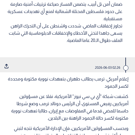
ضمان أمن تل أبيب: يتضمن المسار صياغة ترتيبات أمنية صارمة
على حدود فلسطين المحتلة الشمالية لمنع أي تهديدات عسكرية
مستقبلية.
تجاوز إخفاقات الماضي: شددت واشنطن على أن التحرك الراهن
يسعى جاهدا لتختي الأخطاء والإخفاقات الدبلوماسية التي شابت
الملف طوال الـ20 عاما الماضية.
02:26 2026-06-03
إعلام أمريكي: ترمب يطالب طهران بتعهدات نووية مكتوبة ومحددة
لكسر الجمود
كشفت شبكة "أي بي سي نيوز" الأمريكية، نقلا عن مسؤولين
أمريكيين رفيعي المستوى، أن الرئيس دونالد ترمب وضع شرطا
حاسما للمضي قدما في المفاوضات مع إيران، طالبا تعهدات نووية
مكتوبة لكسر حالة الجمود الراهنة بين البلدين.
وبحسب المسؤولين الأمريكيين، فإن الإدارة الأمريكية تتجه لتبني