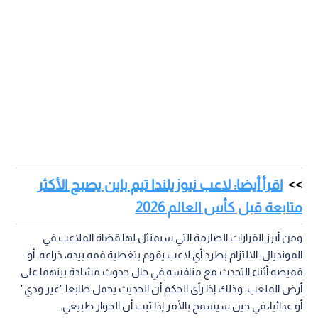
اقرأ أيضا: لاعب نيوزيلندا تيم باين يصبح الأكثر
متابعة قبل كأس العالم 2026
ومن أبرز القرارات الصارمة التي سيمتثل لها قضاة الملاعب في
المونديال، الالتزام بطرد أي لاعب يقوم بتغطية فمه بيده، ذراعه، أو
قميصه أثناء التحدث مع منافسه في حال حدوث مشادة بينهما على
أرض الملعب، وذلك إذا رأى الحكم أن الحديث يحمل طابعا "غير ودي"
أو عدائيا، في حين سيسمح بالأمر إذا ثبت أن الحوار طبيعي.