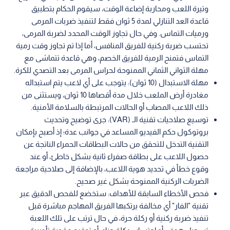
وتيرة اللعب ومحاربة إضاعة الوقت، سيقوم الحكام بتطبيق
قاعدة العد التنازلي لمدة 5 ثوان فقط لتنفيذ ضربات المرمى
ورميات التماس. وفي حال تجاوز الوقت المحدد لضربة المرمى،
تحتسب ضربة ركنية للفريق المنافس، أما إذا تم تجاوز وقت رمية
التماس فتمنح الرمية للفريق الخصم، وهي قاعدة تتماشى مع
مهلة الثواني الثماني الممنوحة لحراس المرمى بعد التصدي للكرة.
مهلة الاستبدال (10 ثوان): يتوجب على أي لاعب يتم استبداله
مغادرة أرض الملعب خلال مدة أقصاها 10 ثوان، ويستثنى من
ذلك اللاعب المصاب أو الحالات المرتبطة بالسلامة الأمنية.
توسيع صلاحيات تقنية الـ (VAR): جرى توضيح وتحديث
بروتوكول حكم الفيديو المساعد في جوانب عدة؛ إذ أصبح بإمكان
التقنية التدخل للتحقق من حالات البطاقات الحمراء الناتجة عن
حصول اللاعب على بطاقة صفراء ثانية بشكل خاطئ، أو عند
وقوع خطأ في تحديد هوية اللاعب، بالإضافة إلى صلاحية مراجعة
الضربات الركنية الممنوحة بشكل غير صحيح.
فحص الأخطاء السابقة للأهداف: ستخضع للفحص الدقيق عبر
تقنية "الفار" أي مخالفة يرتكبها الفريق المهاجم مباشرة قبل
تنفيذ ضربة ركنية أو ركلة حرة، في حال ترتب على تلك اللعبة