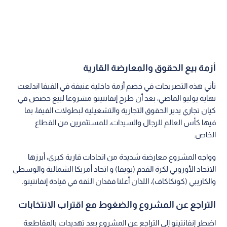
أزمة بيع الحقوق والمعارضة القارية
تأتي هذه التصريحات في خضم أزمة داخلية عنيفة في الفيفا اندلعت
نهاية يوليو الماضي، بعد أن طرح إنفانتينو مشروعا لبيع حصص في
كيان تجاري يدير الحقوق التجارية والتشغيلية لبطولات الفيفا، بما
فيها كأس العالم للرجال والسيدات، للمستثمرين من القطاع
الخاص.
وواجه المشروع معارضة شديدة من اتحادات قارية كبرى، أبرزها
الاتحاد الأوروبي لكرة القدم (يويفا) و اتحاد أمريكا الشمالية والوسطى
والكاريبي (كونكاكاف)، اللذان أعلنا فقدان الثقة في قيادة إنفانتينو.
التراجع عن المشروع والضغوط مع اقتراب الانتخابات
اضطر إنفانتينو إلى التراجع عن المشروع بعد تهديدات بالمقاطعة