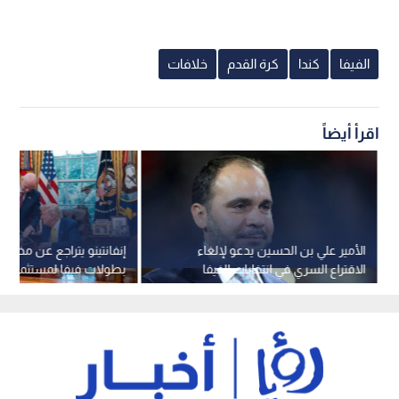
الفيفا
كندا
كرة القدم
خلافات
اقرأ أيضاً
الأمير علي بن الحسين يدعو لإلغاء
إنفانتينو يتراجع عن مخط
الاقتراع السري في انتخابات الفيفا
بطولات فيفا لمستثمرين