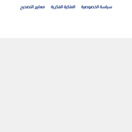
سياسة الخصوصية
الملكية الفكرية
معايير التصحيح
ئيس وزراء كندا يعلن فقدان الثقة في إنفانتينو ويصف...