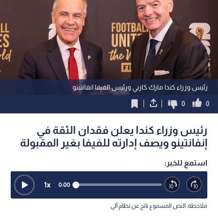
رئيس وزراء كندا مارك كارني ورئيس الفيفا انفانتينو
0
0
رئيس وزراء كندا يعلن فقدان الثقة في
إنفانتينو ويصف إدارته للفيفا بغير المقبولة
استمع للخبر:
1
x
0:00
ملاحظة: النص المسموع ناتج عن نظام آلي