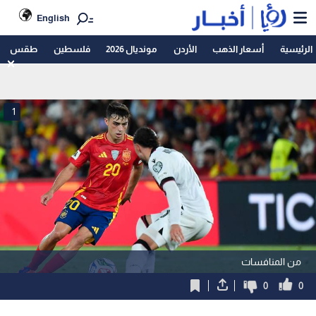
English
الرئيسية
أسعار الذهب
الأردن
مونديال 2026
فلسطين
طقس
1
من المنافسات
0
0