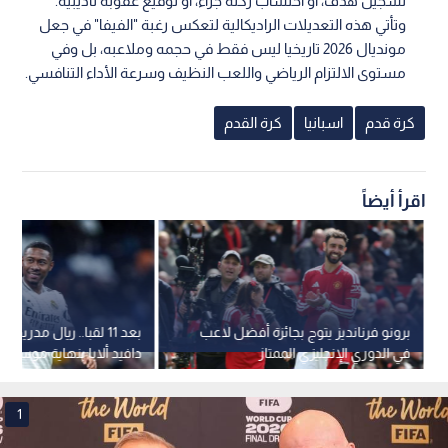
تسجيل هدف، أو احتساب ركلة جزاء، أو توقيع عقوبة تأديبية.
وتأتي هذه التعديلات الراديكالية لتعكس رغبة "الفيفا" في جعل
مونديال 2026 تاريخيا ليس فقط في حجمه وملاعبه، بل وفي
مستوى الالتزام الرياضي واللعب النظيف وسرعة الأداء التنافسي.
كرة قدم
اسبانيا
كرة القدم
اقرأ أيضاً
برونو فرنانديز يتوج بجائزة أفضل لاعب
بعد 11 لقبا.. ريال مدريد
في الدوري الإنجليزي الممتاز
دافيد ألابا بنهاية موسمه
1