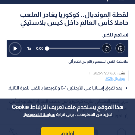
لقطة المونديال.. كوكوريا يغادر الملعب
حاملا كأس العالم داخل كيس بلاستيكي
استمع للخبر:
1
x
0:00
ملاحظة: النص المسموع ناتج عن نظام آلي
نشر :
16:08 2026/7/20
|
مونديال 2026
بعد تفوق إسبانيا على الأرجنتين 1-0 وتتويجها باللقب للمرة الثانية.
خرج النجم الإسباني مارك كوكوريا من ملعب المباراة النهائية لكأس
هذا الموقع يستخدم ملف تعريف الارتباط Cookie
العالم 2026، بعد أن حسم منتخب بلاده اللقب للمرة الثانية في تاريخه
لمزيد من المعلومات ، يرجى قراءة
سياسة الخصوصية
إثر الفوز الثمين على نظيره الأرجنتيني بنتيجة (1-0).
اوافق