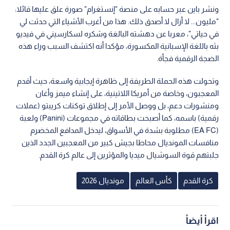
ونشر باين عبر حسابه على منصة "إنستغرام" صورة علق عليها قائلا:
"مليون... لا أزال لا أصدق ذلك. هذا من أغرب الأشياء التي حدثت لي
في حياتي"، معربا عن دهشته البالغة وشكره لسكارسيني في فيديو
بثه باللغة الإسبانية المكسورة، مؤكدا أنه اكتشف السبب وراء هذه
الضجة الرقمية فجأة.
وتحولت هذه الحملة الطريفة إلى ظاهرة إيجابية واسعة، حيث أقدم
المعجبون، وخاصة من أمريكا اللاتينية، على إنشاء ميمز وأغان
ومنشورات دعم، بل ووصل الأمر إلى إطلاق توكنات كريبتو (عملات
رقمية) باسمه، كما أصبحت بطاقاته في مجموعات (Panini) ولعبة
(EA FC) مطلوبة بشدة في الأسواق، ليدخل المدافع المخضرم
منافسات المونديال محاطا بجيش كبير من المعجبين الجدد الذين
جلبتهم قوة السوشيال ميديا والمؤثرين إلى عالم كرة القدم.
كرة القدم
كأس العالم
مونديال 2026
اقرأ أيضاً