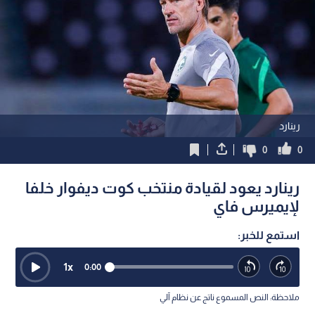
رينارد
0
0
رينارد يعود لقيادة منتخب كوت ديفوار خلفا
لإيميرس فاي
استمع للخبر:
1
x
0:00
ملاحظة: النص المسموع ناتج عن نظام آلي