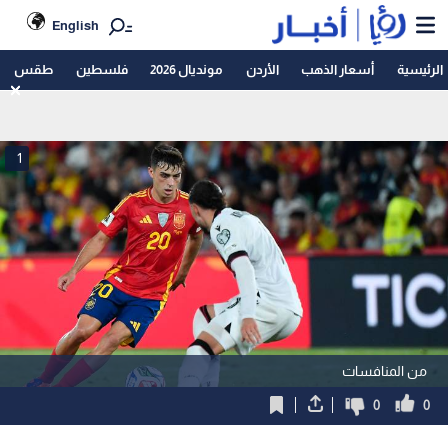
English
الرئيسية
أسعار الذهب
الأردن
مونديال 2026
فلسطين
طقس
1
من المنافسات
0
0