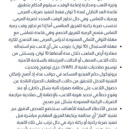
وتيرة اللعب ومحاربة إضاعة الوقت، سيقوم الحكام بتطبيق
قاعدة العد التنازلي لمدة 5 ثوان فقط لتنفيذ ضربات المرمى
ورميات التماس. وفي حال تجاوز الوقت المحدد لضربة المرمى،
تحتسب ضربة ركنية للفريق المنافس، أما إذا تم تجاوز وقت رمية
التماس فتمنح الرمية للفريق الخصم، وهي قاعدة تتماشى مع
مهلة الثواني الثماني الممنوحة لحراس المرمى بعد التصدي للكرة.
مهلة الاستبدال (10 ثوان): يتوجب على أي لاعب يتم استبداله
مغادرة أرض الملعب خلال مدة أقصاها 10 ثوان، ويستثنى من
ذلك اللاعب المصاب أو الحالات المرتبطة بالسلامة الأمنية.
توسيع صلاحيات تقنية الـ (VAR): جرى توضيح وتحديث
بروتوكول حكم الفيديو المساعد في جوانب عدة؛ إذ أصبح بإمكان
التقنية التدخل للتحقق من حالات البطاقات الحمراء الناتجة عن
حصول اللاعب على بطاقة صفراء ثانية بشكل خاطئ، أو عند
وقوع خطأ في تحديد هوية اللاعب، بالإضافة إلى صلاحية مراجعة
الضربات الركنية الممنوحة بشكل غير صحيح.
فحص الأخطاء السابقة للأهداف: ستخضع للفحص الدقيق عبر
تقنية "الفار" أي مخالفة يرتكبها الفريق المهاجم مباشرة قبل
تنفيذ ضربة ركنية أو ركلة حرة، في حال ترتب على تلك اللعبة