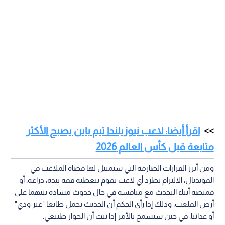
اقرأ أيضا: لاعب نيوزيلندا تيم باين يصبح الأكثر
متابعة قبل كأس العالم 2026
ومن أبرز القرارات الصارمة التي سيمتثل لها قضاة الملاعب في
المونديال، الالتزام بطرد أي لاعب يقوم بتغطية فمه بيده، ذراعه، أو
قميصه أثناء التحدث مع منافسه في حال حدوث مشادة بينهما على
أرض الملعب، وذلك إذا رأى الحكم أن الحديث يحمل طابعا "غير ودي"
أو عدائيا، في حين سيسمح بالأمر إذا ثبت أن الحوار طبيعي.