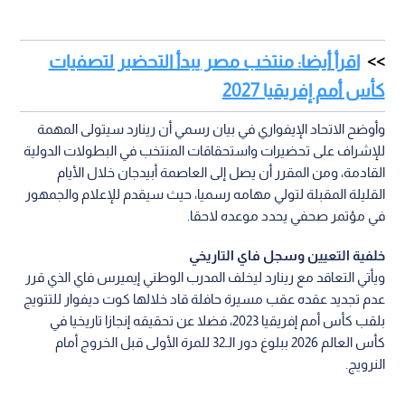
اقرأ أيضا: منتخب مصر يبدأ التحضير لتصفيات
كأس أمم إفريقيا 2027
وأوضح الاتحاد الإيفواري في بيان رسمي أن رينارد سيتولى المهمة
للإشراف على تحضيرات واستحقاقات المنتخب في البطولات الدولية
القادمة، ومن المقرر أن يصل إلى العاصمة أبيدجان خلال الأيام
القليلة المقبلة لتولي مهامه رسميا، حيث سيقدم للإعلام والجمهور
في مؤتمر صحفي يحدد موعده لاحقا.
خلفية التعيين وسجل فاي التاريخي
ويأتي التعاقد مع رينارد ليخلف المدرب الوطني إيميرس فاي الذي قرر
عدم تجديد عقده عقب مسيرة حافلة قاد خلالها كوت ديفوار للتتويج
بلقب كأس أمم إفريقيا 2023، فضلا عن تحقيقه إنجازا تاريخيا في
كأس العالم 2026 ببلوغ دور الـ32 للمرة الأولى قبل الخروج أمام
النرويج.