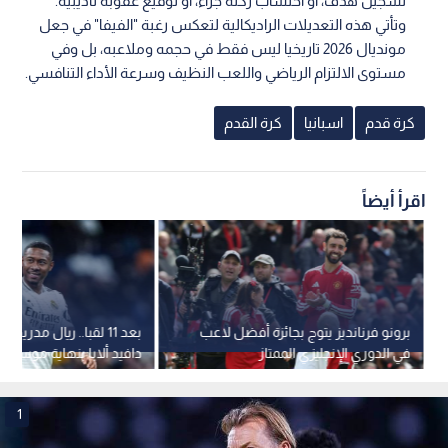
تسجيل هدف، أو احتساب ركلة جزاء، أو توقيع عقوبة تأديبية.
وتأتي هذه التعديلات الراديكالية لتعكس رغبة "الفيفا" في جعل
مونديال 2026 تاريخيا ليس فقط في حجمه وملاعبه، بل وفي
مستوى الالتزام الرياضي واللعب النظيف وسرعة الأداء التنافسي.
كرة قدم
اسبانيا
كرة القدم
اقرأ أيضاً
برونو فرنانديز يتوج بجائزة أفضل لاعب
بعد 11 لقبا.. ريال مدريد
في الدوري الإنجليزي الممتاز
دافيد ألابا بنهاية موسمه
1