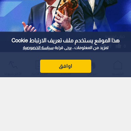
جيان انفنتينو
هذا الموقع يستخدم ملف تعريف الارتباط Cookie
0
0
لمزيد من المعلومات ، يرجى قراءة
سياسة الخصوصية
إنفانتينو يمازح الإيطاليين: ربما تتأهلون إذا
اوافق
وسعنا كأس العالم مجددا!
الرئيسية
عواجل
المباشر
أحدث الأخبار
الأكثر شيوعًا
استمع للخبر:
1
x
0:00
ملاحظة: النص المسموع ناتج عن نظام آلي
نشر :
21:43 2026/6/12
|
رياضة