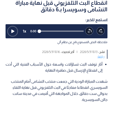
انقطاع البث التلفزيوني قبل نهاية مباراة
النشامى وسويسرا بـ6 دقائق
استمع للخبر:
1
x
0:00
ملاحظة: النص المسموع ناتج عن نظام آلي
نشر :
18:13 2026/5/31
|
آخر تحديث :
18:16 2026/5/31
رياضة
أثار توقف البث تساؤلات واسعة حول الأسباب الفنية التي أدت
إلى انقطاع الإرسال قبل صافرة النهاية
شهدت المباراة الودية التي جمعت منتخب النشامى أمام المنتخب
السويسري، انقطاعا مفاجئا في البث التلفزيوني قبل نهاية اللقاء
بحوالي ست دقائق، خلال المواجهة التي أقيمت في مدينة سانت
جالن السويسرية.