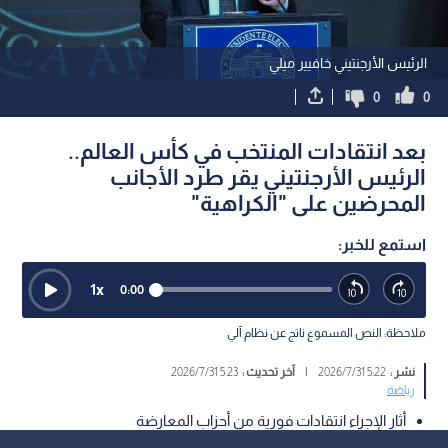
الرئيس الأرجنتيني خافيير ميلي
0
0
بعد انتقادات المنتخب في كأس العالم..
الرئيس الأرجنتيني يقر طرد الأجانب
المحرضين على "الكراهية"
استمع للخبر:
1
x
0:00
ملاحظة: النص المسموع ناتج عن نظام آلي
نشر :
5:22 2026/7/31
|
آخر تحديث :
5:23 2026/7/31
رياضة
أثار الإجراء انتقادات فورية من أحزاب المعارضة