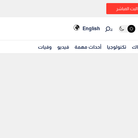
البث المباشر
English
اك
تكنولوجيا
أحداث مهمة
فيديو
وفيات