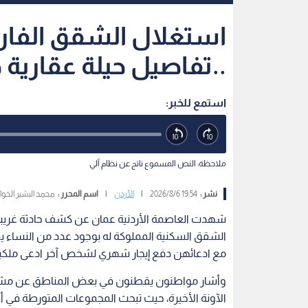
استغلال الشقق الفار
..تفاصيل حيلة عقارية
استمع للخبر:
ملاحظة: النص المسموع ناتج عن نظام آلي
نشر :
19:54 2026/8/6
|
الأردن
|
اسم المحرر :
محمد البشير الخوا
شهدت العاصمة الأردنية عمان عن كشف حادثة غريبة حي
الشقق السكنية المملوكة له بوجود عدد من النساء 
مع ادعائهن دفع إيجار شهري لشخص آخر ادعى ملكيت
وأشار مواطنون يقطنون في بعض المناطق عن مشاه
الآونة الأخيرة، حيث تبحث المجموعات المتورطة في أ