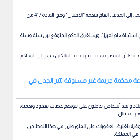
الملاحقة الجزائية: إحالة الشخص الذي أبرم العقد الوهمي إلى المدعي العام بتهمة "الاحتيال" وفق المادة 417 من
، استئناف، ثم تمييز)، ويستغرق الحكم المتوقع بين سنة وسنة
فظ أو المتصرف، حيث يتم توجيه المالكين حصرا إلى المحاكم
اعة محكمة جريمة غير مسبوقة تثير الجدل في
ج البلاد و يجد أشخاص يدخلون على بيوتهم غصاب بعقود وهمية،
 الاحتيال.
ية بتغليظ العقوبات على المتورطين في هذا النمط من
 في المملكة.