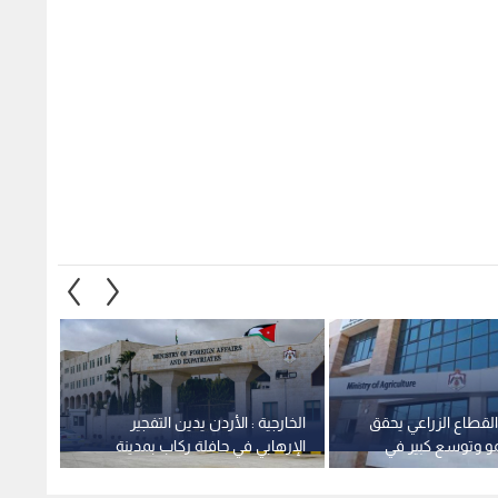
 القطاع الزراعي يحقق
الخارجية : الأردن يدين التفجير
الأشغا
مو وتوسع كبير في
الإرهابي في حافلة ركاب بمدينة
معان -
طنية
جرمانا بريف دمشق في سوريا