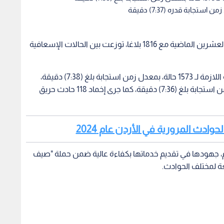
تعاملت مديرية الدفاع المدني خلال الساعات الأربع والعشرين الماضية مع 1816 بلاغا، توزعت بين الحالات الإسعافية
وبينت المديرية أن كوادرها قدمت الإسعافات الأولية اللازمة لـ 1573 حالة، بمعدل زمن استجابة بلغ (7:38) دقيقة،
فيما تعاملت كوادرها مع 125 حادث إنقاذ بمتوسط زمن استجابة بلغ (7:36) دقيقة، كما جرى إخماد 118 حادث حريق
حوادث المرورية في الأردن عام 2024
ام، جهودها في تقديم خدماتها بكفاءة عالية ضمن حملة "صيف
عة لمختلف الحوادث.