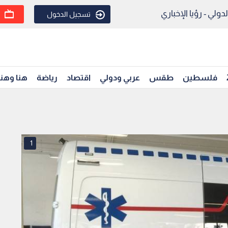
ولي - رؤيا الإخباري
تسجيل الدخول
فلسطين
طقس
عربي ودولي
اقتصاد
رياضة
هنا وهن
1