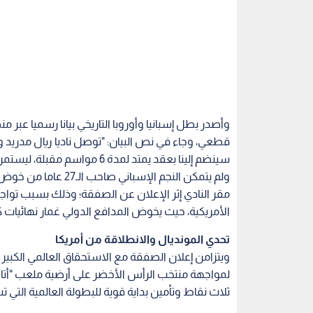
وأصدر بطل إسبانيا وأوروبا التاريخي بيانا رسميا عب
قطعي، وجاء في نص البيان: "توصل ناديا ريال مدريد و
سينضم إلينا بعقد يمتد لمدة 6 مواسم مقبلة، ليستمر حتى 30 يونيو/ حزيران 2032".
ولم يتمكن النجم الإسب
مقر النادي إثر الإعلان عن الصفقة؛ وذلك بسبب تواجده
الأمريكية، حيث يخوض المدافع الدولي غمار نهائيات كأس ا
تحدي المونديال والانطلاقة من أمريكا
ويتزامن إعلان الصفقة مع الاستحقاق العالمي الكبير 
لمواجهة منتخب الرأس الأخضر على أرضية ملعب "أتالان
ثلاث نقاط وتأمين بداية قوية للبطولة العالمية التي ت