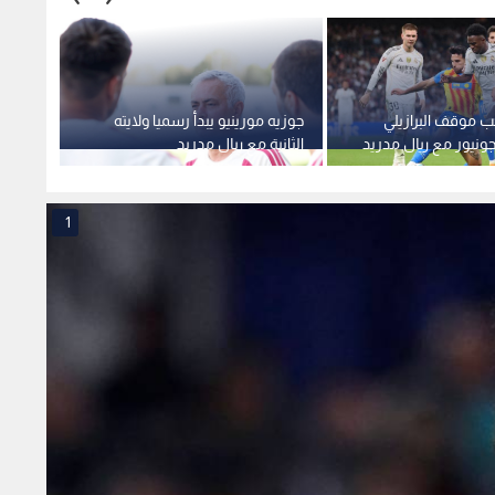
ب موقف البرازيلي
جوزيه مورينيو يبدأ رسميا ولايته
ريال م
نيور مع ريال مدريد
الثانية مع ريال مدريد
رأس م
1