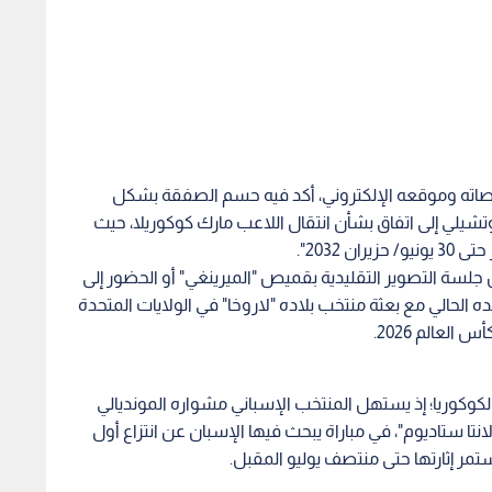
ر منصاته وموقعه الإلكتروني، أكد فيه حسم الصفقة بشكل
تشيلي إلى اتفاق بشأن انتقال اللاعب مارك كوكوريلا​، حيث
اني صاحب الـ27 عاما من خوض جلسة التصوير التقليدية بقميص "الميرينغي" أو الحضور إلى
 الحالي مع بعثة منتخب بلاده "لاروخا" في الولايات المتحدة
لعالم 2026.
لكوكوريا؛ إذ يستهل المنتخب الإسباني مشواره المونديالي
تا ستاديوم"، في مباراة يبحث فيها الإسبان عن انتزاع أول
ستمر إثارتها حتى منتصف يوليو المقبل.