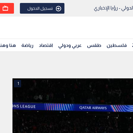
ولي - رؤيا الإخباري
تسجيل الدخول
فلسطين
طقس
عربي ودولي
اقتصاد
رياضة
هنا وهن
1