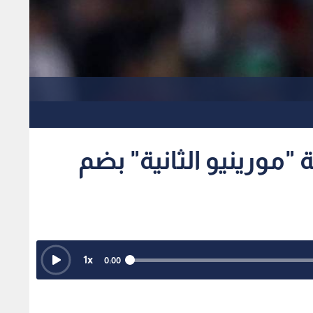
"مورينيو الثانية" بضم
1
x
0:00