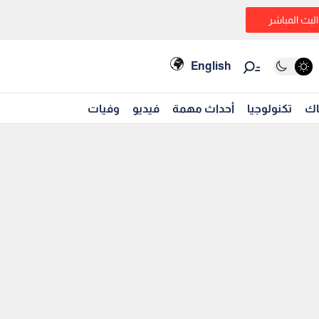
البث المباشر
English
اك
تكنولوجيا
أحداث مهمة
فيديو
وفيات