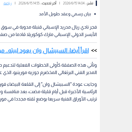
نشر :
14:04 2026/6/15
|
آخر تحديث :
14:55 2026/6/15
|
رياضة
بيان رسمي وعقد طويل الأمد
فجر نادي ريال مدريد الإسباني قنبلة مدوية في سوق ا
الأيسر الدولي الإسباني مارك كوكوريلا​ قادما من ص
اقرأ أيضا: السبيشال وان يعود لبيته.. موري
وتأتي هذه الصفقة كأولى الخطوات الفعلية لتدعيم ص
المدير الفني البرتغالي المخضرم جوزيه مورينيو، الذي عاد 
وجاءت عودة "السبيشال وان" إلى القلعة البيضاء فور ال
الرئاسية الأخيرة قبل أيام قليلة مضت، بعد منافسة و
ترتيب الأوراق الفنية سريعا بوضع ثقته مجددا في مور