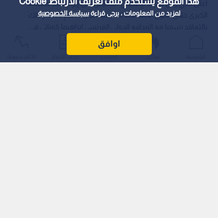
هذا الموقع يستخدم ملف تعريف الارتباط Cookie
أعلن نادي ريال مدريد الإسباني، الخميس، عن إبرام ثالث صفقاته
لمزيد من المعلومات ، يرجى قراءة
سياسة الخصوصية
الكبرى خلال سوق الانتقالات الصيفية الجارية لعام 2026، وذلك
بالتعاقد رسميا مع المدافع الدولي الفرنسي إبراهيما كوناتي في
صفقة انتقال حر (مجانية)، عقب انتهاء عقده مع نادي ليفربول
اوافق
الإنجليزي.
الرئيسية
عواجل
المباشر
أحدث الأخبار
الأكثر شيوعًا