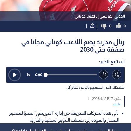
الدولي الفرنسي إبراهيما كوناتي
0
0
ريال مدريد يضم اللاعب كوناتي مجانا في
صفقة حتى 2030
استمع للخبر:
1
x
0:00
ملاحظة: النص المسموع ناتج عن نظام آلي
نشر :
15:17 2026/6/18
|
رياضة
تأتي هذه التحركات السريعة من إدارة "الميرينغي" سعيا لتصحيح
المسار والعودة إلى منصات التتويج المحلية والقارية