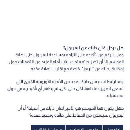
هل يرحل فان دايك عن ليفربول؟
وعلى الرغم من تأكيده على التزامه بمساعدة ليفربول حتى نهاية
الموسم، إلا أن تصريحاته فتحت الباب أمام المزيد من التكهنات حول
إمكانية رحيله عن "الريدز"، خاصة مع اقتراب نهاية عقده.
وقد ارتبط اسم فان دايك بعدد من الأندية الأوروبية الكبرى التي
تسعى لتعزيز دفاعاتها، لكن حتى الآن، لم يظهر أي تأكيد رسمي حول
مستقبله.
فهل يكون هذا الموسم هو الأخير لفان دايك في أنفيلد؟ أم أن
ليفربول سيتمكن من الحفاظ على قائده وتجديد عقده؟
ليفربول
ليفربول الانجليزي
سوق الانتقالات