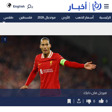
English
الرئيسية
أسعار الذهب
الأردن
مونديال 2026
فلسطين
طقس
1
فيرجل فان دايك
0
0