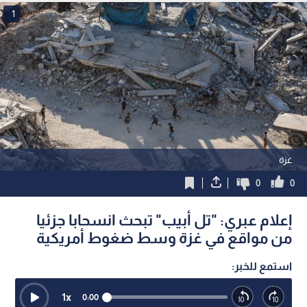
1
غزة
0
0
إعلام عبري: "تل أبيب" تبحث انسحابا جزئيا
من مواقع في غزة وسط ضغوط أمريكية
استمع للخبر:
1
x
0:00