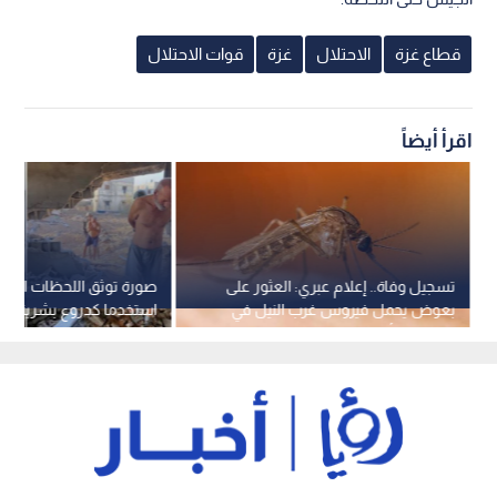
قطاع غزة
الاحتلال
غزة
قوات الاحتلال
اقرأ أيضاً
تسجيل وفاة.. إعلام عبري: العثور على
صورة توثق اللحظات الأخي
بعوض يحمل فيروس غرب النيل في
استخدما كدروع بشرية قب
وسط تل أبيب
بغزة