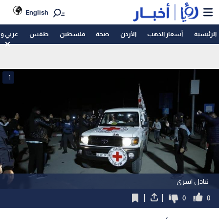
English
الرئيسية
أسعار الذهب
الأردن
صحة
فلسطين
طقس
عربي و
1
تبادل اسرى
0
0