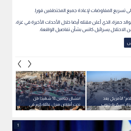
م" الأمريكي يعد
انتشال جثامين 18 شهيدا من
زامير 
اعدة عسكرية جنوب
تحت أنقاض منزل عائلة كرم في
ويرفض
قطاع غزة
قطاع 
1