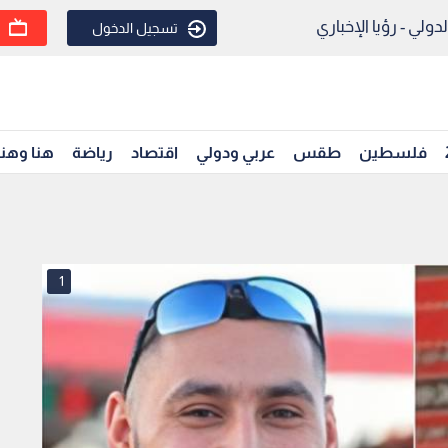
ولي - رؤيا الإخباري
تسجيل الدخول
فلسطين
طقس
عربي ودولي
اقتصاد
رياضة
هنا وهن
1