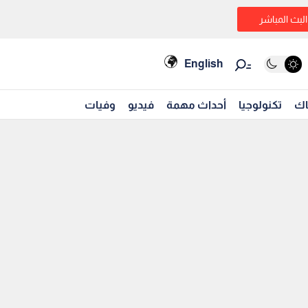
البث المباشر
English
اك
تكنولوجيا
أحداث مهمة
فيديو
وفيات