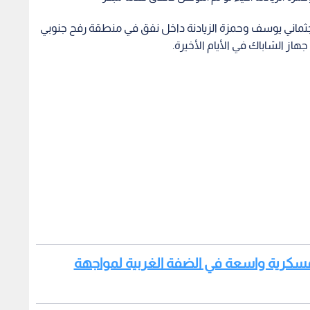
 جثماني يوسف وحمزة الزيادنة داخل نفق في منطقة رفح جنوبي
ز الشاباك في الأيام الأخيرة.
 عسكرية واسعة في الضفة الغربية لمواجهة
ص في معهد الطب الشرعي وشرطة الاحتلال، أبلغت عائلة
جزا في قطاع غزة، مضيفا أن الأدلة التي عثر عليها أثارت مخاوف
وأشار البيان إلى أن يوسف وحمزة الزيادنة كانا قد اختطفا في السابع من أكتوبر/تشرين الأول 2023 خلال هجوم
طنات في غلاف غزة.