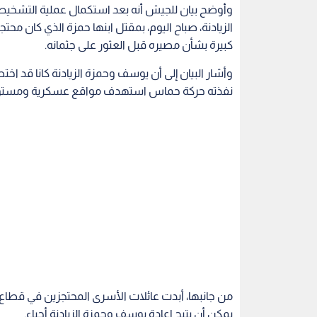
من جانبها، أبدت عائلات الأسرى المحتجزين في قطاع غ
يمكن أن يتيح إعادة يوسف وحمزة الزيادنة أحياء.
ودعت العائلات رئيس وزراء الاحتلال بنيامين نتنياه
تأتي هذه التطورات بعد يوم من تشييع عائلة الزيادنة ل
وسط تضارب التصريحات بين جيش الاحتلال ووزير أمن
قطاع غزة
قوات الاحتلال
الأسرى
حركة حما
اقرأ أيضاً