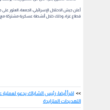
أعلن جيش الاحتلال الإسرائيلي، الجمعة، العثور على
قطاع غزة، وذلك خلال أنشطة عسكرية مشتركة مع جها
اقرأ أيضا: رئيس الشاباك يدعو لعملية
التهديدات المتزايدة
وأوضح بيان للجيش أنه بعد استكمال عملية التشخي
الزيادنة، صباح اليوم، بمقتل ابنها حمزة الذي كان محت
كبيرة بشأن مصيره قبل العثور على جثمانه.
نفذته حركة حماس استهدف مواقع عسكرية ومستو