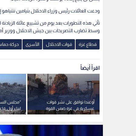
لاحتلال
أوغندا توافق على نشر قوات
"مجلس السلا
نديا شمال
عسكرية في غزة ضمن القوة
لبناء أول ق
الدولية
قطاع غزة