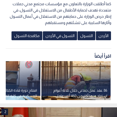
كما أطلقت الوزارة بالتعاون مع مؤسسات مجتمع مدني حملات
متعددة تهدف لحماية الأطفال من الاستغلال في التسول، في
إطار حرص الوزارة على حمايتهم من الاستغلال في أعمال التسول
وآثارها السلبية على تنشئتهم ومستقبلهم.
الأردن
التسول
التسول في الأردن
مكافحة التسول
اقرأ أيضاً
86 عقد عمل جماعي خلال ثلاثة أعوام
افتتاح دورة قادة الكتائب 
استفاد منها أكثر من 460 ألف عامل
العسكرية في كلية القيادة 
وعاملة
الملكية الأردنية
2