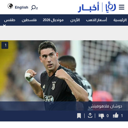
English
الرئيسية
أسعار الذهب
الأردن
مونديال 2026
فلسطين
طقس
1
دوشان فلاهوفيتش
0
1