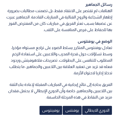
رسائل الجماهير
الهتافات لم تقتصر على الانتقاد فقط، بل تضمنت مطالبات بضرورة
إظهار الشجاعة والروح القتالية في المباريات القادمة. الجماهير عبرت
عن غضبها بسبب تعثر الفريق في مباريات كان من المفترض الفوز
بها للحفاظ على فرص المنافسة على اللقب.
الوضع في يوفنتوس
تعادل يوفنتوس المتكرر يسلط الضوء على تراجع مستواه مؤخرا،
وسط تساؤلات حول قدرة المدرب واللاعبين على استعادة الزخم
المطلوب للتنافس على البطولات. تصريحات فلاهوفيتش وردود
فعله قد تزيد من تعقيد العلاقة بين اللاعبين والجماهير، ما يتطلب
تدخلا إداريا لاحتواء الأزمة.
الفريق بحاجة إلى نتائج إيجابية في المباريات المقبلة لإعادة بناء الثقة
بين اللاعبين والجماهير، خاصة وأن الدوري الإيطالي لا يحتمل فقدان
مزيد من النقاط في هذه المرحلة الحاسمة.
الدوري الايطالي
يوفنتس
يوفينتوس