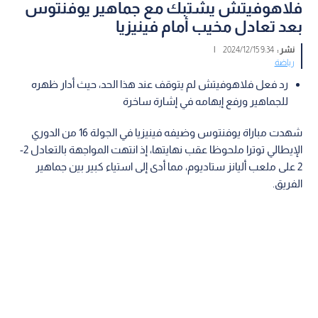
فلاهوفيتش يشتبك مع جماهير يوفنتوس
بعد تعادل مخيب أمام فينيزيا
نشر :
9:34 2024/12/15
|
رياضة
رد فعل فلاهوفيتش لم يتوقف عند هذا الحد، حيث أدار ظهره
للجماهير ورفع إبهامه في إشارة ساخرة
شهدت مباراة يوفنتوس وضيفه فينيزيا في الجولة 16 من الدوري
الإيطالي توترا ملحوظا عقب نهايتها، إذ انتهت المواجهة بالتعادل 2-
2 على ملعب أليانز ستاديوم، مما أدى إلى استياء كبير بين جماهير
الفريق.