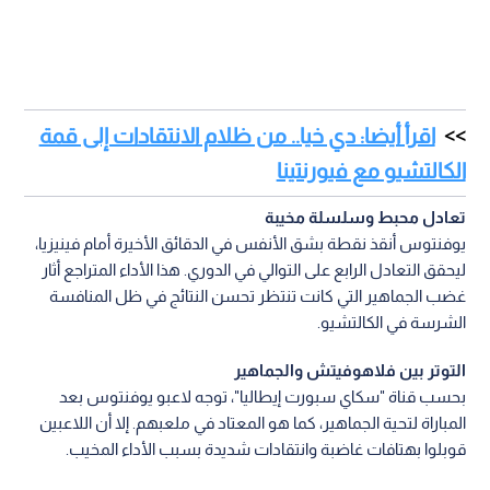
اقرأ أيضا: دي خيا.. من ظلام الانتقادات إلى قمة
الكالتشيو مع فيورنتينا
تعادل محبط وسلسلة مخيبة
يوفنتوس أنقذ نقطة بشق الأنفس في الدقائق الأخيرة أمام فينيزيا،
ليحقق التعادل الرابع على التوالي في الدوري. هذا الأداء المتراجع أثار
غضب الجماهير التي كانت تنتظر تحسن النتائج في ظل المنافسة
الشرسة في الكالتشيو.
التوتر بين فلاهوفيتش والجماهير
بحسب قناة "سكاي سبورت إيطاليا"، توجه لاعبو يوفنتوس بعد
المباراة لتحية الجماهير، كما هو المعتاد في ملعبهم. إلا أن اللاعبين
قوبلوا بهتافات غاضبة وانتقادات شديدة بسبب الأداء المخيب.