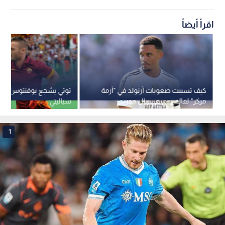
اقرأ أيضاً
كيف تسببت صعوبات أرنولد في "أزمة
توتي يشجع يوفنتوس على 
مركز" لفالفيردي في ريال مدريد
سباليتي
1