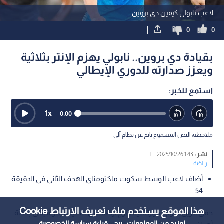
لاعب نابولي كيفين دي بروين
0
0
بقيادة دي بروين.. نابولي يهزم الإنتر بثلاثية
ويعزز صدارته للدوري الإيطالي
استمع للخبر:
1
x
0:00
ملاحظة: النص المسموع ناتج عن نظام آلي
نشر :
1:43 2025/10/26
|
رياضة
أضاف لاعب الوسط سكوت ماكتومناي الهدف الثاني في الدقيقة
54
هذا الموقع يستخدم ملف تعريف الارتباط Cookie
حقق فريق نابولي فوزا ثمينا خارج أرضه على مضيفه إنتر ميلان بثلاثة
لمزيد من المعلومات ، يرجى قراءة
سياسة الخصوصية