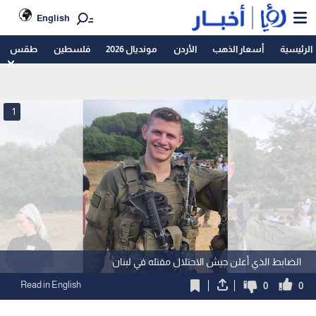
English
الرئيسية
أسعار الذهب
الأردن
مونديال 2026
فلسطين
طقس
1
الضابط الذي أعلن جيش الاحتلال مقتله في لبنان
Read in English
0
0