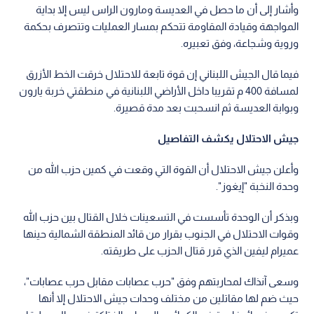
وأشار إلى أن ما حصل في العديسة ومارون الراس ليس إلا بداية
المواجهة وقيادة المقاومة تتحكم بمسار العمليات وتتصرف بحكمة
وروية وشجاعة، وفق تعبيره.
فيما قال الجيش اللبناني إن قوة تابعة للاحتلال خرقت الخط الأزرق
لمسافة 400 م تقريبا داخل الأراضي اللبنانية في منطقتي خربة يارون
وبوابة العديسة ثم انسحبت بعد مدة قصيرة.
جيش الاحتلال يكشف التفاصيل
وأعلن جيش الاحتلال أن القوة التي وقعت في كمين حزب الله من
وحدة النخبة "إيغوز".
وبذكر أن الوحدة تأسست في التسعينات خلال القتال بين حزب الله
وقوات الاحتلال في الجنوب بقرار من قائد المنطقة الشمالية حينها
عميرام ليفين الذي قرر قتال الحزب على طريقته.
وسعى آنذاك لمحاربتهم وفق "حرب عصابات مقابل حرب عصابات"،
حيث ضم لها مقاتلين من مختلف وحدات جيش الاحتلال إلا أنها