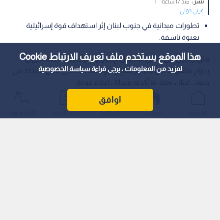
نشر :
منذ 17 ساعة
|
عربي دولي
تطورات ميدانية في جنوب لبنان إثر استهداف قوة إسرائيلية
بعبوة ناسفة.
هذا الموقع يستخدم ملف تعريف الارتباط Cookie
قتل جنديان من جيش الاحتلال الإسرائيلي وأصيب سبعة آخرون
لمزيد من المعلومات ، يرجى قراءة
سياسة الخصوصية
بجراح متفاوتة، الأربعاء، إثر انفجار عبوة ناسفة داخل مبنى مفخك في
جنوبي لبنان، وفق ما أكدته وسائل إعلام عبرية.
اوافق
الرئيسية
عواجل
المباشر
أحدث الأخبار
الأكثر شيوعًا