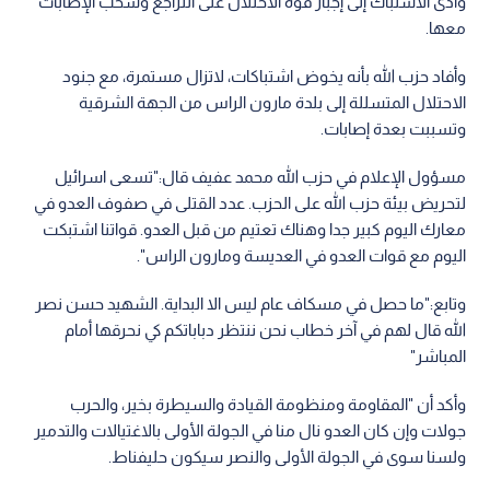
وأدى الاشتباك إلى إجبار قوة الاحتلال على التراجع وسحب الإصابات
معها.
وأفاد حزب الله بأنه يخوض اشتباكات، لاتزال مستمرة، مع جنود
الاحتلال المتسللة إلى بلدة مارون الراس من الجهة الشرقية
وتسببت بعدة إصابات.
مسؤول الإعلام في حزب الله محمد عفيف قال:"تسعى اسرائيل
لتحريض بيئة حزب الله على الحزب. عدد القتلى في صفوف العدو في
معارك اليوم كبير جدا وهناك تعتيم من قبل العدو. قواتنا اشتبكت
اليوم مع قوات العدو في العديسة ومارون الراس".
وتابع:"ما حصل في مسكاف عام ليس الا البداية. الشهيد حسن نصر
الله قال لهم في آخر خطاب نحن ننتظر دباباتكم كي نحرقها أمام
المباشر"
وأكد أن "المقاومة ومنظومة القيادة والسيطرة بخير، والحرب
جولات وإن كان العدو نال منا في الجولة الأولى بالاغتيالات والتدمير
ولسنا سوى في الجولة الأولى والنصر سيكون حليفناط.