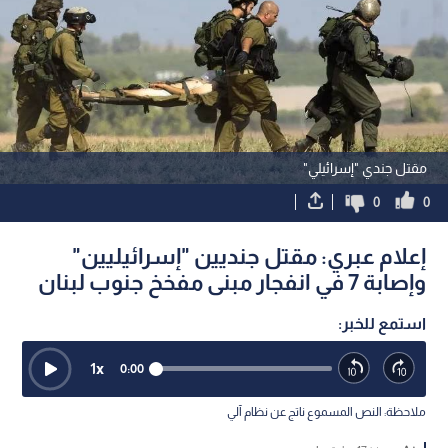
مقتل جندي "إسرائيلي"
0
0
إعلام عبري: مقتل جنديين "إسرائيليين"
وإصابة 7 في انفجار مبنى مفخخ جنوب لبنان
استمع للخبر:
1
x
0:00
ملاحظة: النص المسموع ناتج عن نظام آلي