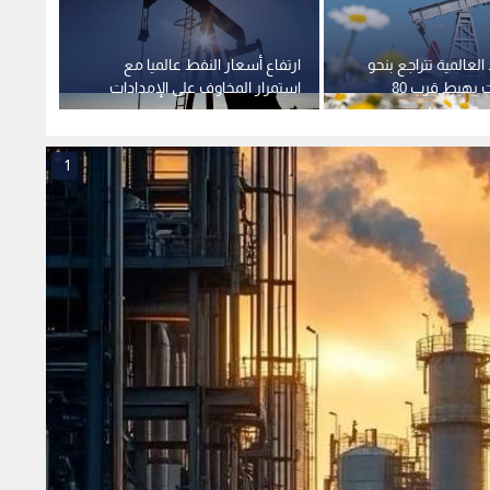
لعالمية تتراجع بنحو
ارتفاع أسعار النفط عالميا مع
ارتفاع
5% وخام برنت يهبط قرب 80
استمرار المخاوف على الإمدادات
4
ل
بلغت 1.4%
1