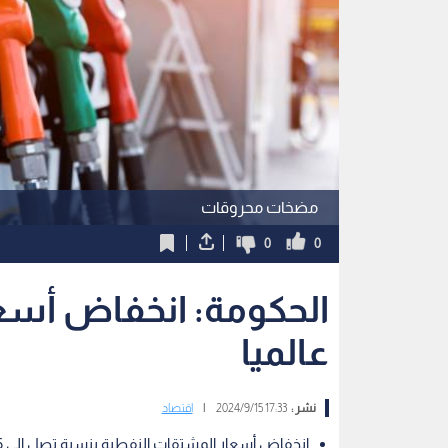
مضخات محروقات
0
0
الحكومة: انخفاض أسعار
عالميا
نشر :
17:33 2024/9/15
|
اقتصاد
انخفاض أسعار المشتقات النفطية بنسبة تصل إلى 5%