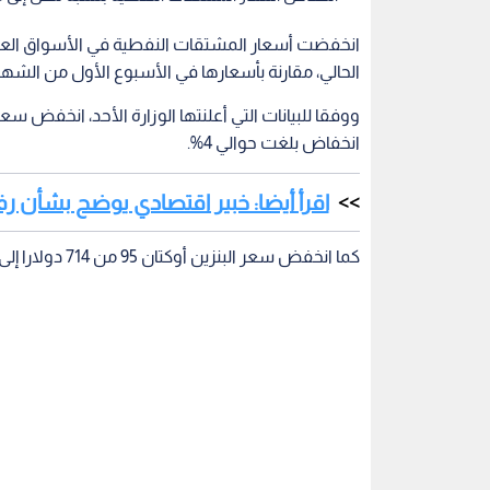
انخفضت أسعار المشتقات النفطية في الأسواق العال
الحالي، مقارنة بأسعارها في الأسبوع الأول من الشهر
انخفاض بلغت حوالي 4%.
اقرأ أيضا: خبير اقتصادي يوضح بشأن رف
كما انخفض سعر البنزين أوكتان 95 من 714 دولارا إلى 686 دولارا، بنسبة انخفاض بلغت 4% أيضا.