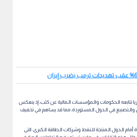
ريا تتابعه الـحكومات والـمؤسسات الـمالية عن كثب، إذ ينعكس
ن والـتصنيع في الـدول الـمستوردة، مما قد يساهم في تخفيف
أمام الـدول الـمنتجة للـنفط وشركات الـطاقة الـكبرى، التي