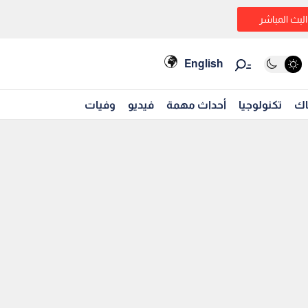
البث المباشر
English
اك
تكنولوجيا
أحداث مهمة
فيديو
وفيات