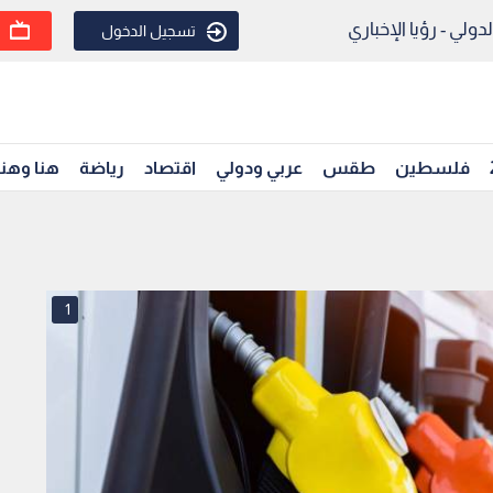
ولي - رؤيا الإخباري
تسجيل الدخول
فلسطين
طقس
عربي ودولي
اقتصاد
رياضة
هنا وهن
1