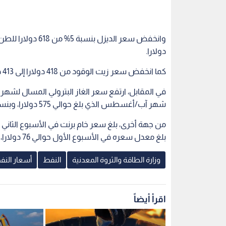
دولارا.
كما انخفض سعر زيت الوقود من 418 دولارا إلى 413 دولارا للطن الواحد، وبنسبة انخفاض بلغت 1%.
شهر آب/أغسطس الذي بلغ حوالي 575 دولارا، وبنسبة ارتفاع بلغت حوالي 4%.
بلغ معدل سعره في الأسبوع الأول حوالي 76 دولارا، بنسبة انخفاض بلغت حوالي 4%.
وزارة الطاقة والثروة المعدنية
النفط
أسعار النف
اقرأ أيضاً