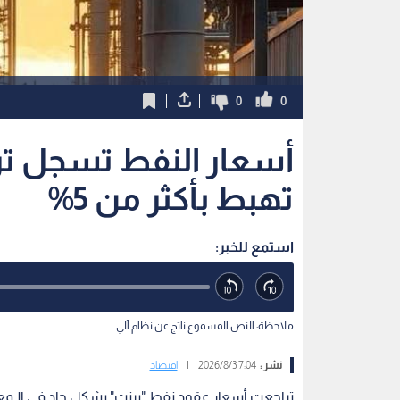
0
0
أسعار النفط تسجل ترا
تهبط بأكثر من 5%
استمع للخبر:
ملاحظة: النص المسموع ناتج عن نظام آلي
نشر :
7:04 2026/8/3
|
اقتصاد
تراجعت أسعار عقود نفط "برنت" بشكل حاد في الـمعام