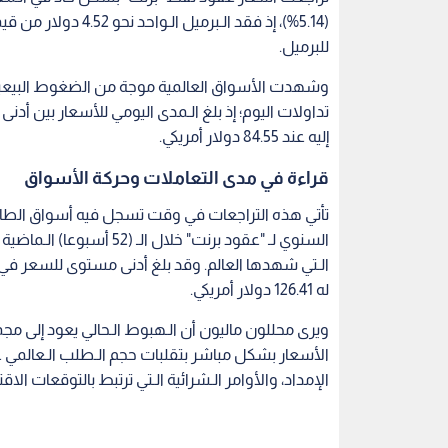
للبرميل.
وشهدت الأسواق العالمية موجة من الضغوط البيعية ا
إليه عند 84.55 دولار أمريكي.
قراءة في مدى التعاملات وحركة الأسواق
تأتي هذه التراجعات في وقت تسجل فيه أسواق الطاقة
السنوي لـ "عقود برنت" خلا
له 126.41 دولار أمريكي.
ويرى محللون ماليون أن الـهبوط الـحالي يعود إلى مج
الأسعار بشكل مباشر بتقلبات حجم الـطلب الـعالمي عل
الإمداد، والأوامر الـشرائية الـتي ترتبط بالتوقعات الا