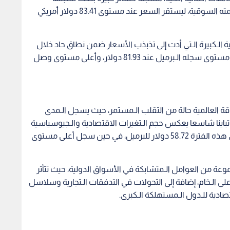
(5.14%)، إذ فقد الـبرميل الـواحد نحو 4.52 دولار من قيمته السوقية، ليستقر السعر عند مستوى 83.41 دولار أمريكي
لـكبيرة الـتي أدت إلى تذبذب الأسعار ضمن نطاق حاد خلال
تداولات اليوم؛ إذ بلغ الـمدى اليومي للأسعار بين أدنى مستوى سجله الـبرميل عند 81.93 دولار، وأعلى مستوى وصل
 العالمية حالة من التقلب الـمستمر، حيث يسجل الـمدى
ل الـ (52 أسبوعا) الـماضية تباينا شاسعا يعكس حجم الـتغيرات الاقتصادية والـجيوسياسية
الـتي شهدها العالم. وقد بلغ أدنى مستوى للسعر في هذه الفترة 58.72 دولار للبرميل، في حين سجل أعلى مستوى
موعة من العوامل الـمتشابكة في الأسواق الدولية، حيث تتأثر
ى الـخام، إضافة إلى التحولات في التدفقات الـتجارية وسلاسل
قتصادية للـدول الـمستهلكة الـكبرى.