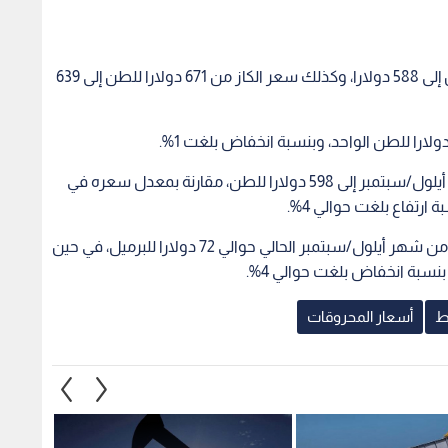
وانخفض سعر الديزل بنسبة 5% من 618 دولارا للطن إلى 588 دولارا، وكذلك سعر الكاز من 671 دولارا للطن إلى 639
في المقابل، ارتفع سعر الغاز البترولي المسال لشهر أيلول/سبتمبر إلى 598 دولارا للطن، مقارنة بمعدل سعره في
من جهة أخرى، بلغ سعر خام برنت في الأسبوع الثاني من شهر أيلول/سبتمبر الحالي حوالي 72 دولارا للبرميل، في حين
ط
أسعار المحروقات