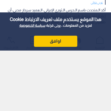
عربي دولي
أكد الـمتحدث باسم الـحرس الـثوري الإيراني، الـعميد سردار محبي، أن
إعادة فتح مضيق هرمز مرهونة بقبول الـولايات الـمتحدة شروط
هذا الموقع يستخدم ملف تعريف الارتباط Cookie
طهران وتخليها عن الـتدخل في مسار الـمفاوضات الإقليمية.
لمزيد من المعلومات ، يرجى قراءة
سياسة الخصوصية
اوافق
الرئيسية
عواجل
المباشر
أحدث الأخبار
الأكثر شيوعًا
ونقلت وكالة "تسنيم" عن محبي قوله إن الـمضيق سيفتح في حال
إذعان واشنطن للـشروط الإيرانية، مشددا على أن عملية إعادة فتحه
تخضع لآليات ومعايير خاصة بطهران بعيدا عن الـمفاوضات الـجارية