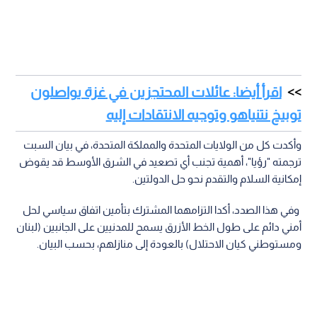
اقرأ أيضا: عائلات المحتجزين في غزة يواصلون
توبيخ نتنياهو وتوجيه الانتقادات إليه
وأكدت كل من الولايات المتحدة والمملكة المتحدة، في بيان السبت
ترجمته "رؤيا"، أهمية تجنب أي تصعيد في الشرق الأوسط قد يقوض
إمكانية السلام والتقدم نحو حل الدولتين.
وفي هذا الصدد، أكدا التزامهما المشترك بتأمين اتفاق سياسي لحل
أمني دائم على طول الخط الأزرق يسمح للمدنيين على الجانبين (لبنان
ومستوطني كيان الاحتلال) بالعودة إلى منازلهم، بحسب البيان.