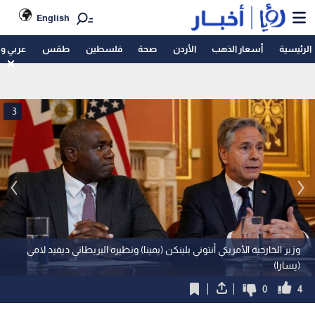
English
الرئيسية
أسعار الذهب
الأردن
صحة
فلسطين
طقس
عربي و
3
وزير الخارجية الأمريكي أنتوني بلينكن (يمينا) ونظيره البريطاني ديفيد لامي
(يسارا)
0
4