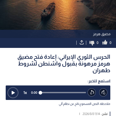
مضيق هرمز
0
0
الحرس الثوري الإيراني: إعادة فتح مضيق
هرمز مرهونة بقبول واشنطن لشروط
طهران
استمع للخبر:
1
x
0:00
ملاحظة: النص المسموع ناتج عن نظام آلي
نشر :
13:14 2026/8/8
|