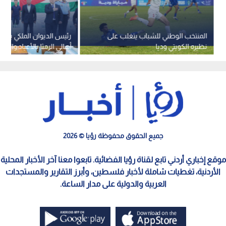
المنتخب الوطني للشباب يتغلب على
رئيس الديوان الملكي يرعى
نظيره الكويتي وديا
أهالي الرمثا بالأعياد والمن
الوطنية
جميع الحقوق محفوظة رؤيا © 2026
موقع إخباري أردني تابع لقناة رؤيا الفضائية. تابعوا معنا آخر الأخبار المحلية
الأردنية، تغطيات شاملة لأخبار فلسطين، وأبرز التقارير والمستجدات
العربية والدولية على مدار الساعة.