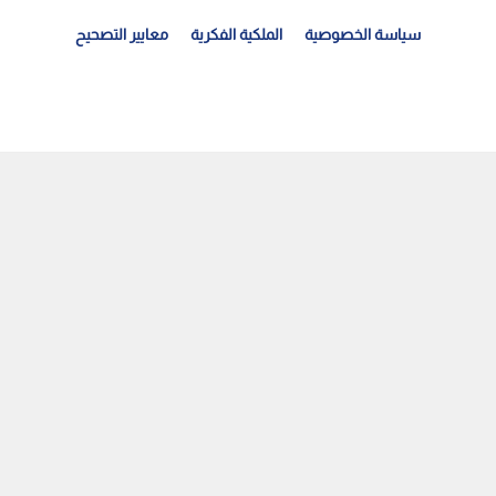
سياسة الخصوصية
الملكية الفكرية
معايير التصحيح
ئيس لجنة انتخابات الجامعة الأردنية يشيد بالنجاح المنقطع...