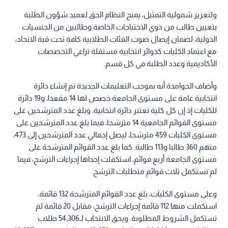
ولتعزيز شمولية التمثيل، يمنح النظام الحق لعميد شؤون الطلبة
بتعيين طالب من ذوي الاحتياجات الخاصة وطالبين من الجنسيات
الدولية، لضمان إيصال صوت الفئات الطلابية كافة تحت قبة الاتحاد،
مع اعتماد الكليات كدوائر انتخابية مستقلة تراعي التخصصات
الأكاديمية وعدد الطلبة في كل قسم.
وأضاف الحوامدة أنه بموجب التعليمات الجديدة تم إنشاء دائرة
انتخابية عامة على مستوى الجامعة خصص لها 14 مقعدا، و19 دائرة
للكليات إذ إن كل كلية تعتبر دائرة انتخابية، وبلغ عدد المترشحين على
مستوى القوائم الجامعية 14 مترشحا، فيما بلغ عدد المترشحين على
مستوى الكليات 459 مترشحا، ليصل إجمالي عدد المترشحين إلى 473،
منهم 360 طالبا و113 طالبة. كما بلغ عدد القوائم المترشحة على
مستوى الجامعة أربع قوائم، استكملت إحداها إجراءات الترشح، فيما
لم تستكمل ثلاث قوائم متطلبات الترشح.
وعلى مستوى الكليات، بلغ عدد القوائم المترشحة 132 قائمة،
استكملت منها 112 قائمة إجراءات الترشح، مقابل 20 قائمة لم
تستكمل الشروط المطلوبة. ويحق الانتخاب لـ54,306 طلاب