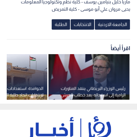
ماريا خليل بنيامين يوسف - كلية نظم وتكنولوجيا المعلومات
يحيى مروان علي أبو موسى - كلية التمريض
الجامعة الاردنية
الانتخابات
الطلبة
اقرأ أيضاً
رئيس الوزراء البريطاني ينتقد المناورات
الحوامدة: استعدادات متكا
الرامية إلى استبداله بعد خطاب العرش
لانتخابات اتحاد طلبة الجامع