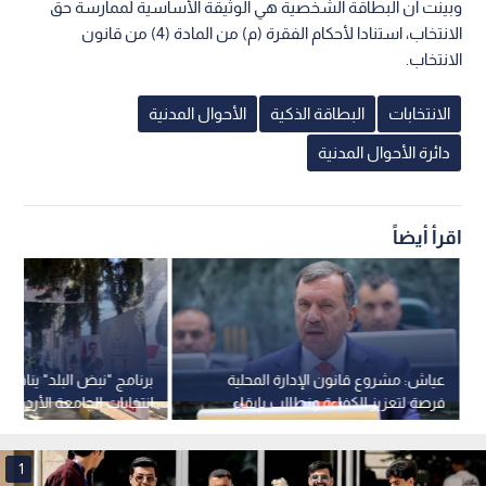
وبينت أن البطاقة الشخصية هي الوثيقة الأساسية لممارسة حق
الانتخاب، استنادا لأحكام الفقرة (م) من المادة (4) من قانون
الانتخاب.
الانتخابات
البطاقة الذكية
الأحوال المدنية
دائرة الأحوال المدنية
اقرأ أيضاً
عياش: مشروع قانون الإدارة المحلية
برنامج "نبض البلد" يناق
فرصة لتعزيز الكفاءة ونطالب بإبقاء
انتخابات الجامعة الأردنية 
الانتخاب المباشر لمجالس المحافظات
التحديث السياسي الطلابي.
1