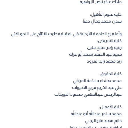
ملاك علاء ناصر الزواهره
كلية علوم التأهيل:
سدن محمد جمال دعنا
وأما فرع الجامعة الأردنية في العقبة فجاءت النتائج على النحو الآتي:
كلية التمريض:
رقية رامز صالح خليل
قتيبة عبد الصمد محمد أبو غزلة
زيد محمد زايد العرود
كلية الحقوق:
محمد هشام سلامة المرافي
علي عبد الكريم فريج الاحيوات
عبدالرحمن عبدالمهدي محمود الدويكات
كلية الأعمال:
محمد سامر عبدالله أبو عبدالله
حاتم مهند فايز الرجبي
إبراهيم عوض عبدالحميد الزغول