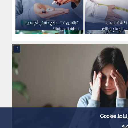
ة تكشف سبب
فيتامين "د".. علاج حقيقي أم مجرد
ن: الدماغ يمتلك
دعاية تسويقية؟
يوميا
ية" تقاوم الحمية
الصحة
1
Cooki
ية