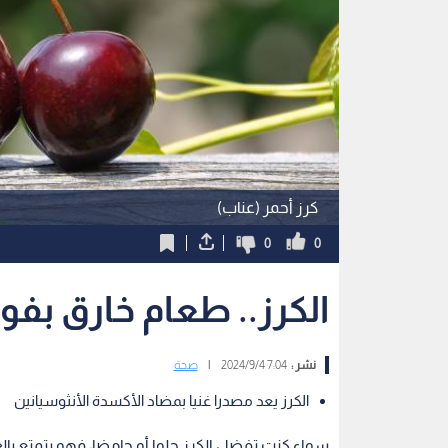
كرز أحمر (عناب)
0
0
الكرز.. طعام خارق بف
نشر :
7:04 2024/9/4
|
صحة
الكرز يعد مصدرا غنيا بمضاد الأكسدة الأنثوسيانين
سواء كنت تفضل الكرز حلوا أو حامضا، فهو يتمتع بالع