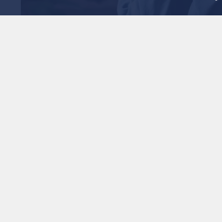
لصداع؟.. الخبراء يكشفون
1
x
0:00