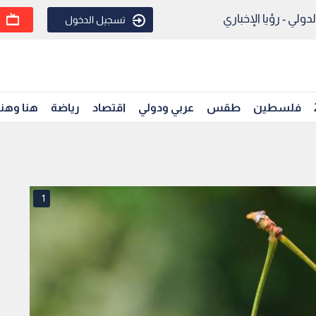
ولي - رؤيا الإخباري
تسجيل الدخول
فلسطين
طقس
عربي ودولي
اقتصاد
رياضة
هنا وهن
1