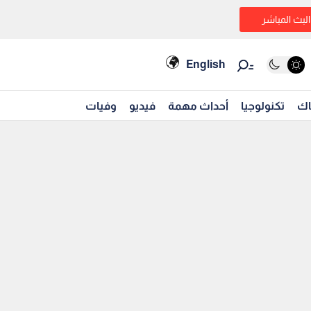
البث المباشر
English
اك
تكنولوجيا
أحداث مهمة
فيديو
وفيات