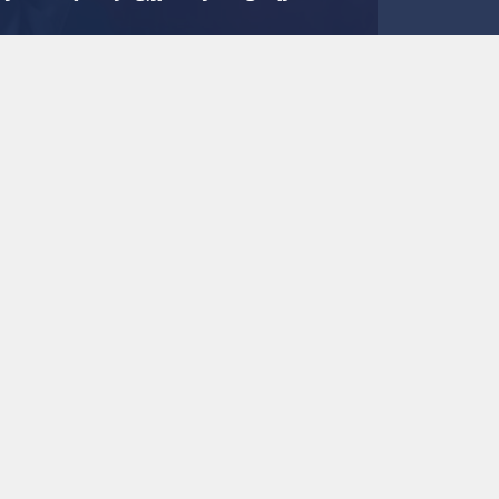
الصداع
0
0
لماذا تستيقظ مصابا با
7 أسباب شائعة للصداع الصباحي
استمع للخبر:
ملاحظة: النص المسموع ناتج عن نظام آلي
نشر :
4:53 2026/7/19
|
صحة