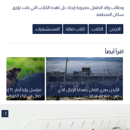
وطالب والد الطفل بضرورة إيجاد حل لهذه الكلاب التي باتت تؤرق
سكان المنطقة.
الاردن
الكلاب
كلاب ضالة
المستشفيات
اقرأ أيضاً
الأردن يعزي اليابان بضحايا الزلزال الذي
مراسل رؤيا أخ
ضرب مناطق فيها
ضال في لواء الكورة بمحا
1