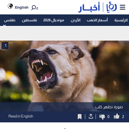
English
الرئيسية
أسعار الذهب
الأردن
مونديال 2026
فلسطين
طقس
1
صورة تظهر كلب
Read in English
0
2