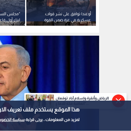
لاحتلال
أوغندا توافق على نشر قوات
"مجلس السلا
نديا شمال
عسكرية في غزة ضمن القوة
لبناء أول ق
الدولية
قطاع غزة
الرياض وأنقرة وإسلام آباد توقعان
"اتفاقية مكة للدفاع...
هذا الموقع يستخدم ملف تعريف الارتباط e
لمزيد من المعلومات ، يرجى قراءة
سياسة الخصوص