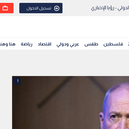
ولي - رؤيا الإخباري
تسجيل الدخول
فلسطين
طقس
عربي ودولي
اقتصاد
رياضة
هنا وهن
1