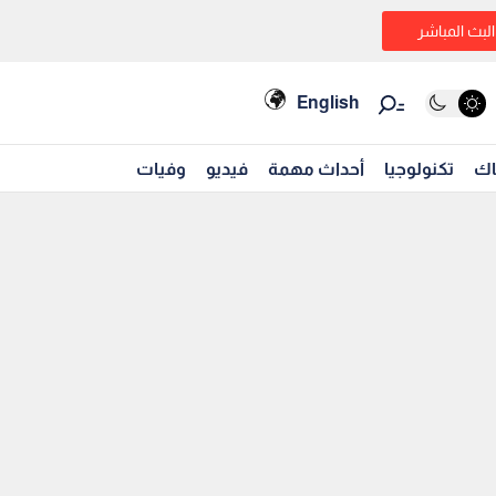
البث المباشر
English
اك
تكنولوجيا
أحداث مهمة
فيديو
وفيات