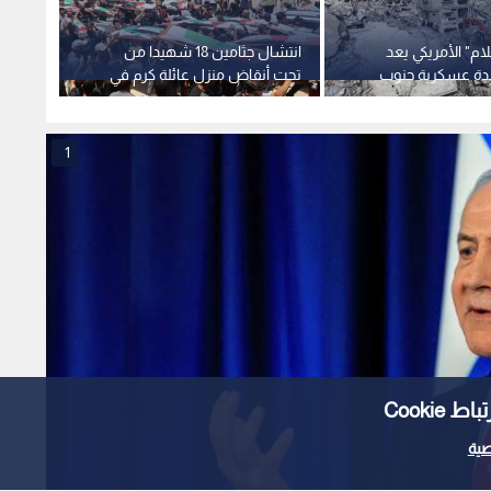
م" الأمريكي يعد
انتشال جثامين 18 شهيدا من
زامير 
اعدة عسكرية جنوب
تحت أنقاض منزل عائلة كرم في
ويرفض
قطاع غزة
قطاع 
1
Cooki
ية