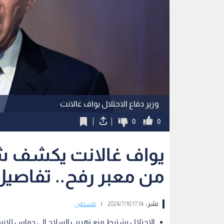
وزير دفاع الاحتلال يواف غالانت
0
0
يواف غالانت يكشف شر
من معبر رفح.. تفاصيل
نشر :
17:14 2024/7/10
|
فلسطين
الاحتلال يشترط منع تهريب السلاح إلى حماس للان