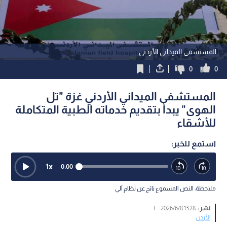
المستشفى الميداني الأردني
0
0
المستشفى الميداني الأردني غزة "تل
الهوى" يبدأ بتقديم خدماته الطبية المتكاملة
للأشقاء
استمع للخبر:
1
x
0:00
ملاحظة: النص المسموع ناتج عن نظام آلي
نشر :
13:28 2026/6/8
|
الأردن