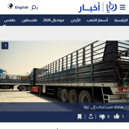
English
الرئيسية
أسعار الذهب
الأردن
مونديال 2026
فلسطين
طقس
1
قافلة مساعدات إلى غزة
0
1