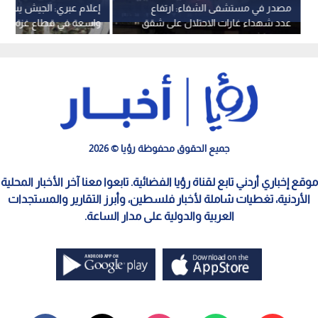
مصدر في مستشفى الشفاء: ارتفاع
إعلام عبري: الجيش يستعد
عدد شهداء غارات الاحتلال على شقق
واسعة في قطاع غزة لـ"ت
سكنية بغزة إلى 9
حماس
جميع الحقوق محفوظة رؤيا © 2026
موقع إخباري أردني تابع لقناة رؤيا الفضائية. تابعوا معنا آخر الأخبار المحلية
الأردنية، تغطيات شاملة لأخبار فلسطين، وأبرز التقارير والمستجدات
العربية والدولية على مدار الساعة.