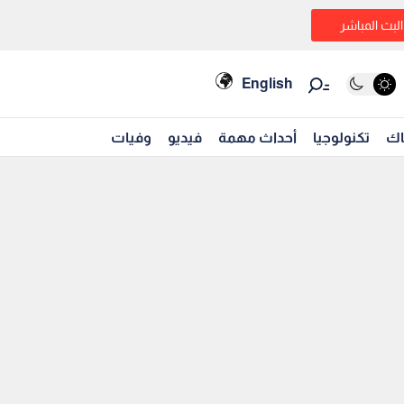
البث المباشر
English
اك
تكنولوجيا
أحداث مهمة
فيديو
وفيات