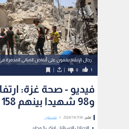
رجال الإنقاذ يقفون على أنقاض المباني المدمرة ف
0
1
و98 شهيدا بينهم 158 صحفيا
نشر :
11:54 2024/7/6
|
فلسطين
الاحتلال الإسرائيلي ارتكب 3 مجازر