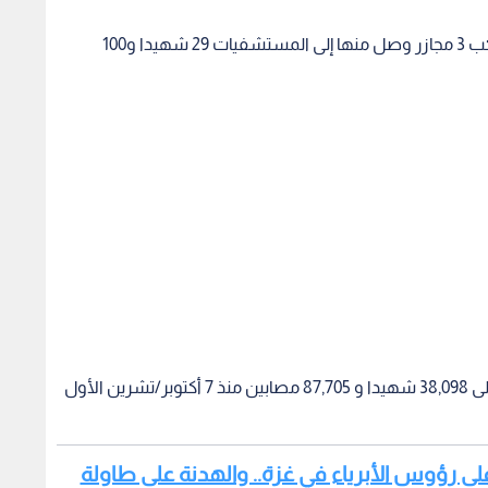
قالت وزارة الصحة في غزة إن الاحتلال الإسرائيلي ارتكب 3 مجازر وصل منها إلى المستشفيات 29 شهيدا و100
وأعلنت الوزارة ارتفاع عدد ضحايا العدوان الإسرائيلي إلى 38,098 شهيدا و 87,705 مصابين منذ 7 أكتوبر/تشرين الأول
الصواريخ على رؤوس الأبرياء في غزة.. والهدنة على طاولة