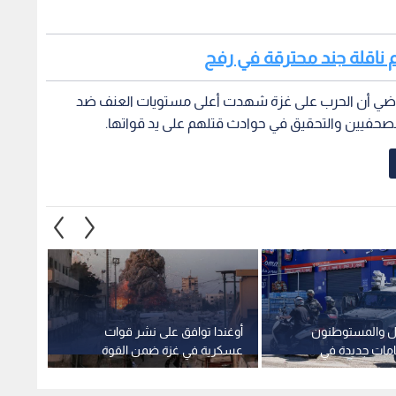
هم ناقلة جند محترقة في رفح
لماضي أن الحرب على غزة شهدت أعلى مستويات العنف ضد
ال والمستوطنون
أوغندا توافق على نشر قوات
امات جديدة في
عسكرية في غزة ضمن القوة
إصابة 
لحم
الدولية
اقتحام
قلنديا