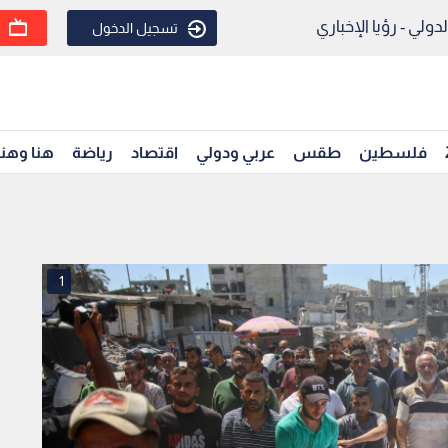
ولي - رؤيا الإخباري
تسجيل الدخول
فلسطين
طقس
عربي ودولي
اقتصاد
رياضة
هنا وهن
1