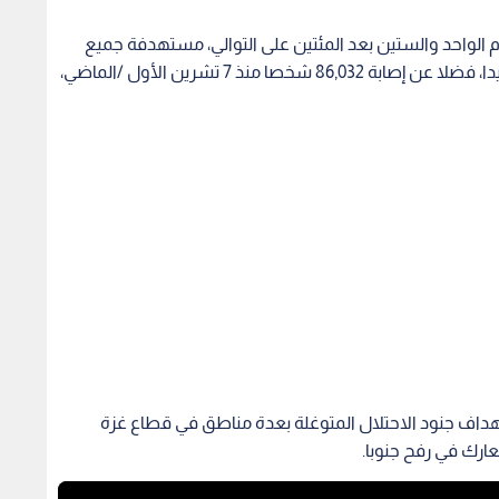
م الواحد والستين بعد المئتين على التوالي، مستهدفة جميع
أوجه الحياة، ما يرفع حصيلة الشهداء إلى 37,598 شهيدا، فضلا عن إصابة 86,032 شخصا منذ 7 تشرين الأول /الماضي،
هداف جنود الاحتلال المتوغلة بعدة مناطق في قطاع غزة
رك في رفح جنوبا.