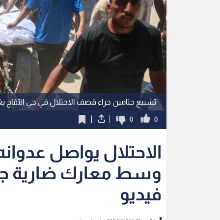
تشييع جثامين جراء قصف الاحتلال في حي التفاح بغ
0
0
وسط معارك ضارية جن
فيديو