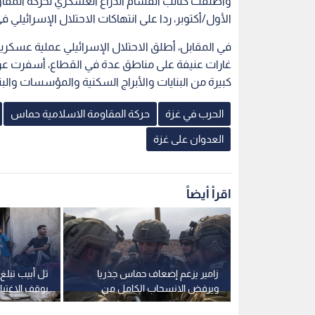
اقرأ أيضاً
نشر قوات
زامير يزعم إضعاف حماس جذريا
تل أبيب تبل
ن القوة
ويرفض الانسحاب الكامل من
بوقف الاغتيا
قطاع غزة
على التهديدا