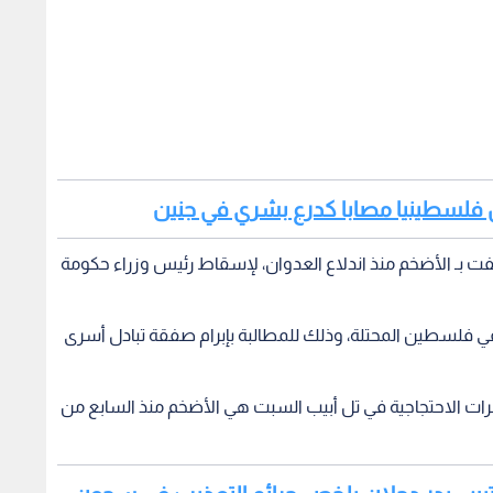
 فلسطين المحتلة، وذلك للمطالبة بإبرام صفقة تبادل أسرى
ات الاحتجاجية في تل أبيب السبت هي الأضخم منذ السابع من
ظتين.. بدر دحلان يلخص جرائم التعذيب في سجون
ات قرروا التظاهر طوال الأسبوع المقبل وتحويل منزل
وارتفع عدد قتلى جيش الاحتلال إلى 665 منذ السابع من تشرين الأول/ أكتوبر، 313 منذ بدء العملية البرية في السابع