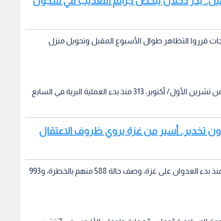
 دون تخدير.. أسير من غزة يروي ظروف الاعتقال
وبحسب جيش الاحتلال، أصيب 3,894 جنود الاحتلال منذ بدء العدوان على غزة، وصف حالة 588 منهم بالخطرة، و993
وأطلقت كتائب القسام الذراع العسكري لحركة المقاومة الإسلامية "حماس" عملية طوفان الأقصى في 7 تشرين
في الأراضي الفلسطينية المحتلة.
رية ضد قطاع غزة أسماها "السيوف الحديدية"، وشنت سلسلة
تقاء مئات الشهداء وآلاف الجرحى، إضافة إلى تدمير أعداد
 التحتية.
غزة
تل ابيب
رئيس وزراء الاحتلال بنيامين نتنياهو