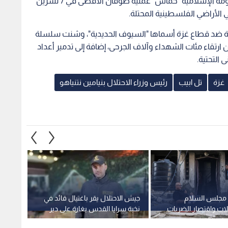
غ مجلس السلام
جيش الاحتلال يقر باغتيال قائد في
ممثل 
لات واقتصار الضربات
نخبة سرايا القدس بغارة على دير
نتنياه
ت الفورية بغزة
البلح
بخطة 
1