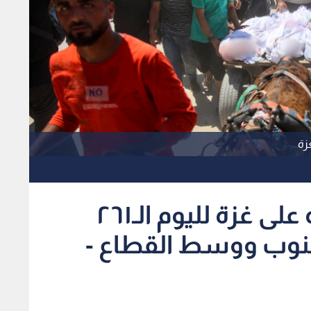
زة
الاحتلال يواصل عدوانه على غزة لليوم الـ٢٦١
وب ووسط القطاع -