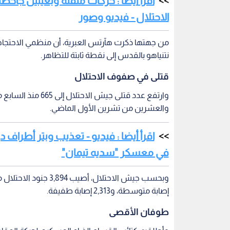
اقرأ أيضا : فيديو - تعذيب وبتر أطراف
في معسكر "سديه تيمان"
إصابة متوسطة، و2,313 إصابة طفيفة.
طوفان الأقصى
الأول/أكتوبر، ردا على انتهاكات الاحتلال الإسرائيلي 
في المقابل، أطلق الاحتلال الإسرائيلي عملية عسك
غارات عنيفة على مناطق عدة في القطاع، أسفرت عن ار
كبيرة من البنايات والأبراج السكنية والمؤسسات والبنى
الحرب في غزة
حركة المقاومة الاسلامية حماس
العدوان على غزة