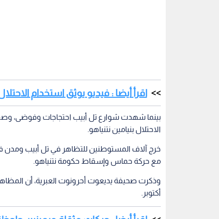
الاحتلال بنيامين نتنياهو.
خرج آلاف المستوطنين للتظاهر في تل أبيب ومدن في
مع حركة حماس وإسقاط حكومة نتنياهو.
وذكرت صحيفة يديعوت أحرونوت العبرية، أن المظاهر
أكتوبر.
اقرأ أيضا : حركات مثقلة وبعينين جاح
الاحتلال - فيديو وصور
من جهتها ذكرت هآرتس العبرية، أن منظمي الاحتجاج
نتنياهو بالقدس إلى نقطة ثابتة للتظاهر.
قتلى في صفوف الاحتلال
والعشرين من تشرين الأول الماضي.