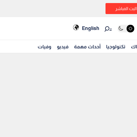
البث المباشر
English
اك
تكنولوجيا
أحداث مهمة
فيديو
وفيات