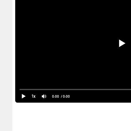
1x
0:00
/ 0:00
لال فلسطينيا مصابا كدرع بشري في جنين
بـ الأضخم منذ اندلاع العدوان، لإسقاط رئيس وزراء حكومة