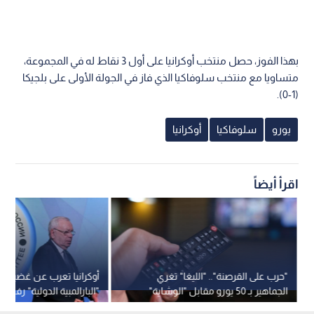
بهذا الفوز، حصل منتخب أوكرانيا على أول 3 نقاط له في المجموعة،
متساويا مع منتخب سلوفاكيا الذي فاز في الجولة الأولى على بلجيكا
(1-0).
يورو
سلوفاكيا
أوكرانيا
اقرأ أيضاً
"حرب على القرصنة".. "الليغا" تغري
أوكرانيا تعرب عن غضبها ب
الجماهير بـ 50 يورو مقابل "الوشاية"
"البارالمبية الدولية" رفع ا
عن البث الممنوع
الرياضيين الروس والبيلا