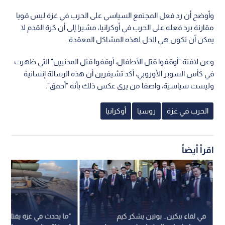
وأوضح أن رد فعل المجتمع السياسي على الحرب في غزة ليس قويا
مقارنة برد فعله على الحرب في أوكرانيا، مشيرا إلى أن كرة القدم لا
يمكن أن تكون هي الحل لهذه المشاكل المعقدة.
وعن لافتة "أوقفوا قتل الأطفال، أوقفوا قتل المدنيين" التي ظهرت
في كأس السوبر الأوروبي، أكد تشيفرين أن هذه الرسالة إنسانية
وليست سياسية، واصفا من يرى عكس ذلك بأنه "أحمق".
الحرب في غزة
روسيا
أوكرانيا
اقرأ أيضاً
في لقاء ببكين.. بوتين يشكر كيم
"ما يحدث في غزة يقتلني".