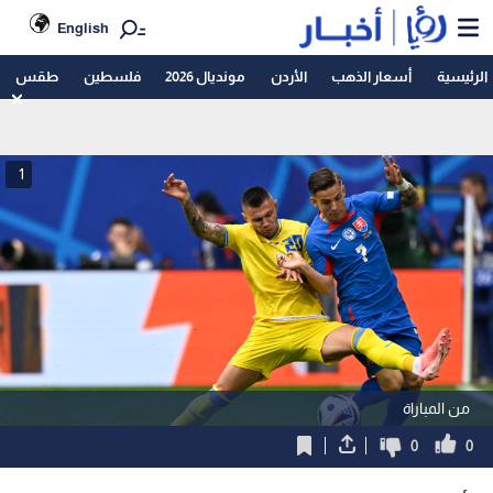
English
الرئيسية
أسعار الذهب
الأردن
مونديال 2026
فلسطين
طقس
1
من المباراة
0
0