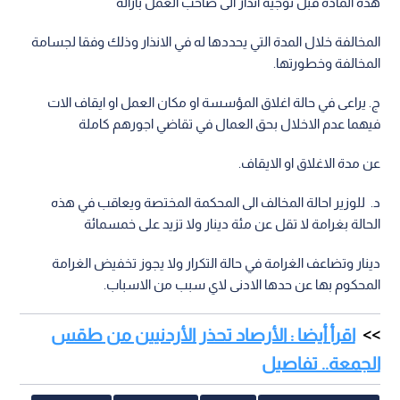
هذه المادة قبل توجيه انذار الى صاحب العمل بازالة
المخالفة خلال المدة التي يحددها له في الانذار وذلك وفقا لجسامة
المخالفة وخطورتها.
ج. يراعى في حالة اغلاق المؤسسة او مكان العمل او ايقاف الات
فيهما عدم الاخلال بحق العمال في تقاضي اجورهم كاملة
عن مدة الاغلاق او الايقاف.
د. للوزير احالة المخالف الى المحكمة المختصة ويعاقب في هذه
الحالة بغرامة لا تقل عن مئة دينار ولا تزيد على خمسمائة
دينار وتضاعف الغرامة في حالة التكرار ولا يجوز تخفيض الغرامة
المحكوم بها عن حدها الادنى لاي سبب من الاسباب.
اقرأ أيضا : الأرصاد تحذر الأردنيين من طقس
الجمعة.. تفاصيل