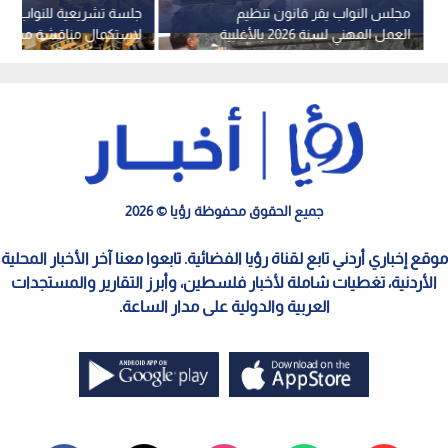
مجلس النواب يقر قانون تنظيم
جلسة تشريعية للنواب الأ
العمل المهني لسنة 2026 بالأغلبية
لاستكمال مناقشة مشروع
-فيديو
العمل المهني
جميع الحقوق محفوظة رؤيا © 2026
موقع إخباري أردني تابع لقناة رؤيا الفضائية. تابعوا معنا آخر الأخبار المحلية
الأردنية، تغطيات شاملة لأخبار فلسطين، وأبرز التقارير والمستجدات
العربية والدولية على مدار الساعة.