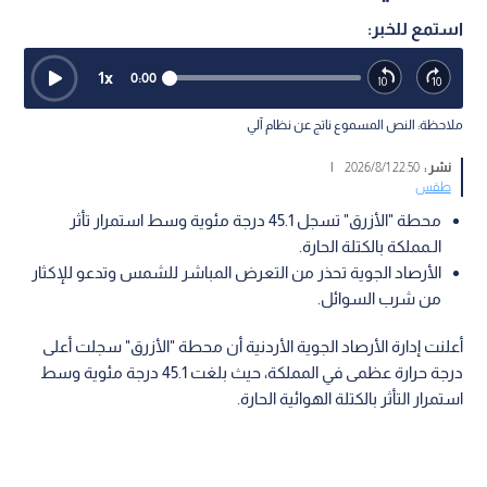
استمع للخبر:
1
x
0:00
ملاحظة: النص المسموع ناتج عن نظام آلي
نشر :
22:50 2026/8/1
|
طقس
محطة "الأزرق" تسجل 45.1 درجة مئوية وسط استمرار تأثر
الـمملكة بالكتلة الحارة.
الأرصاد الجوية تحذر من التعرض المباشر للشمس وتدعو للإكثار
من شرب السوائل.
أعلنت إدارة الأرصاد الجوية الأردنية أن محطة "الأزرق" سجلت أعلى
درجة حرارة عظمى في المملكة، حيث بلغت 45.1 درجة مئوية وسط
استمرار التأثر بالكتلة الهوائية الحارة.