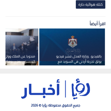
كتلة هوائية حارة
اقرأ أيضاً
بالفيديو.. وزارة العدل تنشر فيديو
مندوبا عن الملك وولي الع
يوثق تجربة أردني في السويد مع
العيسوي يعزي بوفاة الم
خدمات كاتب العدل الإلكتروني
الخاصة للمغفور له الملك
جميع الحقوق محفوظة رؤيا © 2026