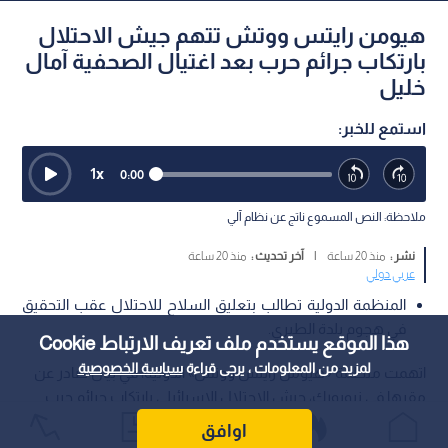
هيومن رايتس ووتش تتهم جيش الاحتلال
بارتكاب جرائم حرب بعد اغتيال الصحفية آمال
خليل
استمع للخبر:
1
x
0:00
ملاحظة: النص المسموع ناتج عن نظام آلي
نشر :
منذ 20 ساعة
|
آخر تحديث :
منذ 20 ساعة
عربي دولي
المنظمة الدولية تطالب بتعليق السلاح للاحتلال عقب التحقيق
في هجوم بلدة الطيري.
هذا الموقع يستخدم ملف تعريف الارتباط Cookie
لمزيد من المعلومات ، يرجى قراءة
سياسة الخصوصية
اتهمت منظمة «هيومن رايتس ووتش» الدولية، في بيان صادر عن
مقرها في نيويورك، جيش الاحتلال الإسرائيلي بارتكاب جرائم حرب
خلال الهجمات العسكرية التي شنها في 22 أبريل/نيسان 2026 على
اوافق
بلدة "الطيري" في جنوب لبنان، والتي أسفرت عن اغتيال الصحفية