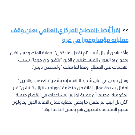
اقرأ أيضا : المطبخ المركزي العالمي يعلن وقف
عملياته مؤقتا وفورا في غزة
وأكد بايدن أن تل أبيب "لم تفعل ما يكفي" لحماية المتطوعين الذين
يمدون يد العون للفلسطينيين الذين "يتضورون جوعا"، بسبب
الهجمات على القطاع، وفقا لما نقلت "واشنطن تايمز".
وقال بايدن في بيان شديد اللهجة إنه يشعر "بالغضب والحزن"
لمقتل سبعة عمال إغاثة من منظمة "وورلد سنترال كيتشن" غير
الحكومية، مضيفا أن عملية توزيع المساعدات في القطاع صعبة
"لأن تل أبيب لم تفعل ما يكفي لحماية عمال الإغاثة الذين يحاولون
تقديم المساعدة لمدنيين هم بأمس الحاجة إليها"