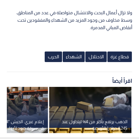
ولا تزال أعمال البحث والانتشال متواصلة في عدد من المناطق،
وسط مخاوف من وجود المزيد من الشهداء والمفقودين تحت
أنقاض المباني المدمرة.
قطاع غزة
الاحتلال
الشهداء
الحرب
اقرأ أيضاً
الذهب يرتفع بأكثر من 4% ليتداول عند
إعلام عبري: الجيش "الإسر
4,245 دولارا للأونصة
في سرقة جنود لأرواب اس
ونعال من فندق بلبنان