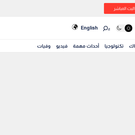
البث المباشر
English
اك
تكنولوجيا
أحداث مهمة
فيديو
وفيات