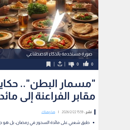
صورة مستخدمة بالذكاء الاصطناعي
0
0
"مسمار البطن".. حكا
مقابر الفراعنة إلى مائ
نشر :
15:59 2026/2/22
|
هنا وهناك
طبق شعبي على مائدة السحور في رمضان، بل هو جز