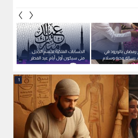
 رمضان بالورود في
الحسابات الفلكية تحسم الجدل:
فاجعة
: رسالة محبة وسلام
متى سيكون أول أيام عيد الفطر
وطفليه
المبارك لعام 2026؟
الدقهل
1