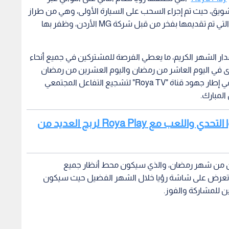
إثارة والتشويق، حيث تم إجراء السحب على السيارة الأولى، وهي من طراز
MG5، التي تمتاز بأدائها الممتاز وتصميمها العصري، والتي تم تقديمها بفخر من قبل شركة MG الأردن، وظفر بها
ار الشهر الكريم، ما يعطي الفرصة للمشتركين في جميع أنحاء
برى في اليوم العاشر من رمضان واليوم العشرين من رمضان
وفي اليوم الثلاثين من رمضان وتأتي هذه المسابقة في إطار جهود قناة "Roya TV" لتشجيع التفاعل المجتمعي
لمبارك.
اقرأ أيضا : حملوا تطبيق RoyaTV وابدأوا التحدي واللعب مع Roya Play لربح العديد من
رين من شهر رمضان، والذي سيكون محط أنظار جميع
تي تعرض على شاشة رؤيا خلال الشهر الفضيل حيث سيكون