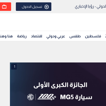
ولي - رؤيا الإخباري
تسجيل الدخول
فلسطين
طقس
عربي ودولي
اقتصاد
رياضة
هنا وهن
1