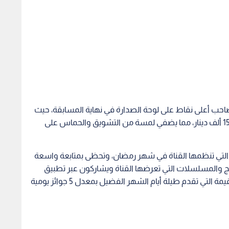
صاحب أعلى نقاط على لوحة الصدارة في نهاية المسابقة، حيث
سيكون الفائز محظوظا بسيارة MG5 ومطبخ بقيمة 15 ألف دينار، مما يضفي لمسة من التشويق والحماس على
بين أبرز المسابقات التي تنظمها القناة في شهر رمضان، وتحظى بمتابعة واسعة
مج والمسلسلات التي تعرضها القناة ويشاركون عبر تطبيق
Roya Tv بشغف ويتنافسون للحصول على الجوائز القيمة التي تقدم طيلة أيام الشهر الفضيل بمعدل 5 جوائز يومية