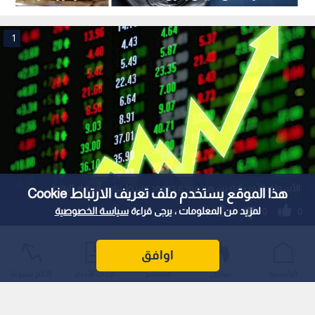
الأسواق الأمريكية تشهد موجة صعود
وسط تباين أسعار النفط
استمع للخبر:
1
x
0:00
ملاحظة: النص المسموع ناتج عن نظام آلي
نشر :
0:53 2026/4/2
|
اقتصاد
هذا الموقع يستخدم ملف تعريف الارتباط Cookie
ارتفع مؤشر داو جونز الصناعي 224 نقطة ليرتفع إلى 46565
لمزيد من المعلومات ، يرجى قراءة
سياسة الخصوصية
نقطة.
ارتفعت مؤشرات الأسهم الأمريكية الكبرى، يوم الأربعاء، ولليوم
اوافق
الثاني على التوالي بنسب مختلفة.
الرئيسية
عواجل
المباشر
أحدث الأخبار
الأكثر شيوعًا