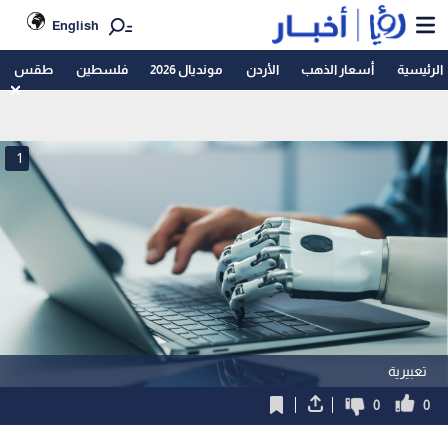
English
الرئيسية
أسعار الذهب
الأردن
مونديال 2026
فلسطين
طقس
1
تعبيرية
0
0