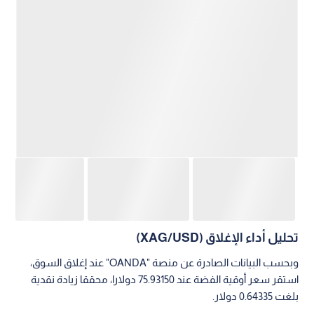
تحليل أداء الإغلاق (XAG/USD)
وبحسب البيانات الصادرة عن منصة "OANDA" عند إغلاق السوق،
استقر سعر أوقية الفضة عند 75.93150 دولارا، محققا زيادة نقدية
بلغت 0.64335 دولار.
وتعكس هذه الأرقام نموا بنسبة 0.85%، مما يؤكد استمرار جاذبية
الفضة كأداة للتحوط والاستثمار في ظل تقلبات العملة الخضراء.
رؤية الميدان للمسار القادم
يرى محللون أن استقرار الفضة قرب حاجز الـ 76 دولارا يمنح نفسا
إيجابيا للمستثمرين مع افتتاح تعاملات الأسبوع المقبل.