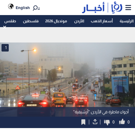
English
الرئيسية
أسعار الذهب
الأردن
مونديال 2026
فلسطين
طقس
1
أجواء ماطرة في الأردن "أرشيفية"
0
0