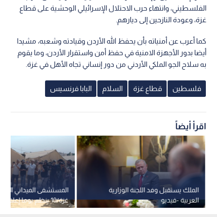
الفلسطيني، وانتهاء حرب الاحتلال الإسرائيلي الوحشية على قطاع
غزة، وعودة النازحين إلى ديارهم.
كما أعرب عن أمنياته بأن يحفظ الله الأردن وقيادته وشعبه، مشيدا
أيضا بدور الأجهزة الامنية في حفظ أمن واستقرار الأردن، وما يقوم
به سلاح الجو الملكي الأردني من دور إنساني تجاه الأهل في غزة.
فلسطين
قطاع غزة
السلام
البابا فرنسيس
اقرأ أيضاً
الملك يستقبل وفد اللجنة الوزارية
المستشفى الميداني الأرد
العربية -فيديو
غزة/10 ينظم يوما إعلاميا مفتوحا