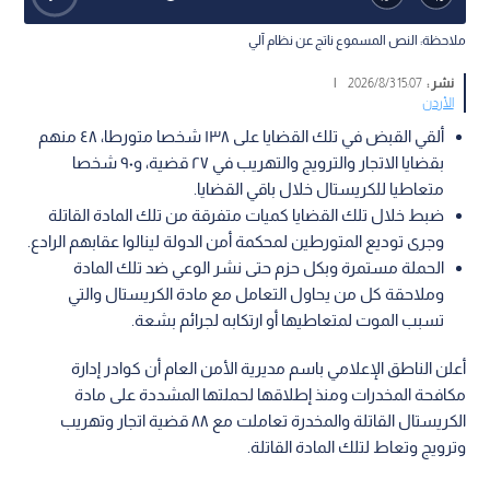
ملاحظة: النص المسموع ناتج عن نظام آلي
نشر :
15:07 2026/8/3
|
الأردن
ألقي القبض في تلك القضايا على ١٣٨ شخصا متورطا، ٤٨ منهم
بقضايا الاتجار والترويج والتهريب في ٢٧ قضية، و٩٠ شخصا
متعاطيا للكريستال خلال باقي القضايا.
ضبط خلال تلك القضايا كميات متفرقة من تلك المادة القاتلة
وجرى توديع المتورطين لمحكمة أمن الدولة لينالوا عقابهم الرادع.
الحملة مستمرة وبكل حزم حتى نشر الوعي ضد تلك المادة
وملاحقة كل من يحاول التعامل مع مادة الكريستال والتي
تسبب الموت لمتعاطيها أو ارتكابه لجرائم بشعة.
أعلن الناطق الإعلامي باسم مديرية الأمن العام أن كوادر إدارة
مكافحة المخدرات ومنذ إطلاقها لحملتها المشددة على مادة
الكريستال القاتلة والمخدرة تعاملت مع ٨٨ قضية اتجار وتهريب
وترويج وتعاط لتلك المادة القاتلة.