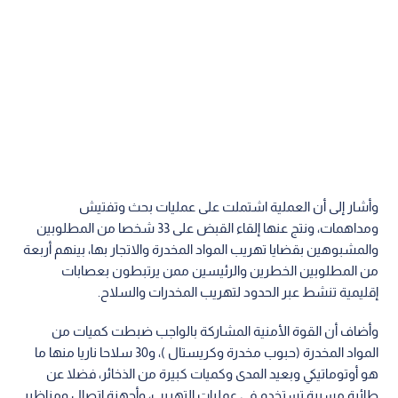
وأشار إلى أن العملية اشتملت على عمليات بحث وتفتيش
ومداهمات، ونتج عنها إلقاء القبض على 33 شخصا من المطلوبين
والمشبوهين بقضايا تهريب المواد المخدرة والاتجار بها، بينهم أربعة
من المطلوبين الخطرين والرئيسين ممن يرتبطون بعصابات
إقليمية تنشط عبر الحدود لتهريب المخدرات والسلاح.
وأضاف أن القوة الأمنية المشاركة بالواجب ضبطت كميات من
المواد المخدرة (حبوب مخدرة وكريستال )، و30 سلاحا ناريا منها ما
هو أوتوماتيكي وبعيد المدى وكميات كبيرة من الذخائر، فضلا عن
طائرة مسيرة تستخدم في عمليات التهريب، وأجهزة اتصال ومناظير