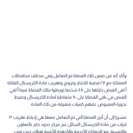
وأكد أنه من ضمن تلك القضايا تم التعامل وفي مختلف محافظات
المملكة مع ٢٧ قضية للاتجار وترويج وتهريب مادة الكريستال القاتلة
أ لقي القبض خلالها على ٤٨ شخصا تورطوا بتلك القضايا، فيما أ لقي
القبض في باقي القضايا على ٩٠ متعاطيا لمادة الكريستال وضبط
بحوزة المقبوض عليهم كميات متفرقة من تلك المادة.
مشيرا إلى أن أبرز القضايا التي تم التعامل معها هي إحباط تهريب ٣
لترات من مادة الكريستال السائل عبر مركز حدود جابر بالتعاون
والتنسيق مع الجمارك الأردنية والأجهزة الأمنية هناك، حيث تمت