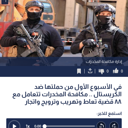
1
إدارة مكافحة المخدرات
0
0
في الأسبوع الأول من حملتها ضد
الكريستال .. مكافحة المخدرات تتعامل مع
٨٨ قضية تعاط وتهريب وترويج واتجار
استمع للخبر:
1
x
0:00