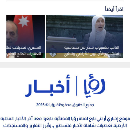
اقرأ أيضاً
النائب طهبوب تحذر من حساسية
المصري: تعديلات تملك غير
تملك غير الأردنيين للأراضي وتطرح
للعقارات تعالج التشوها
تعديلات لصون الأمن المائي والزراعي
الرقعة الزراعية
جميع الحقوق محفوظة رؤيا © 2026
موقع إخباري أردني تابع لقناة رؤيا الفضائية. تابعوا معنا آخر الأخبار المحلية
الأردنية، تغطيات شاملة لأخبار فلسطين، وأبرز التقارير والمستجدات