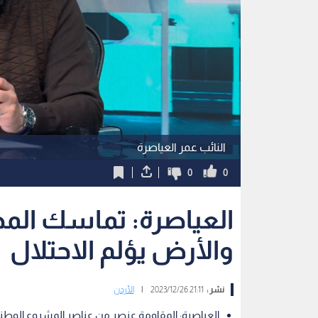
النائب عمر العياصرة
0
0
العياصرة: تماسك المج
والأرض يؤلم الاحتلال
نشر :
21:11 2023/12/26
|
الأردن
العياصرة: المقاومة عنصر من عناصر المشروع الوط