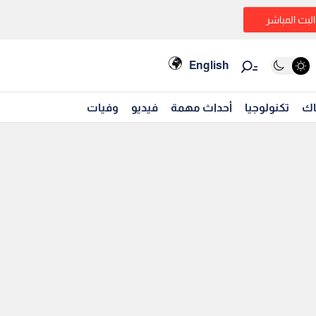
البث المباشر
English
اك
تكنولوجيا
أحداث مهمة
فيديو
وفيات