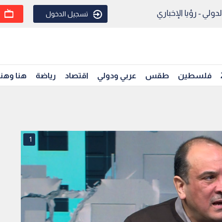
ولي - رؤيا الإخباري
تسجيل الدخول
فلسطين
طقس
عربي ودولي
اقتصاد
رياضة
هنا وهن
1