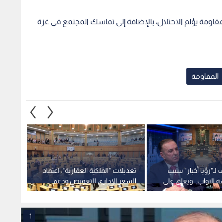
قاومة يؤلم الاحتلال، بالإضافة إلى تماسك المجتمع في غزة
المقاومة
لـ"رؤيا أخبار" سبب
تعديلات "الملكية العقارية": اعتماد
"النوا
 النواب.. ويعلق على
السعر الإداري للتعويض ودعم
 العقارية
الصحافة الورقية
العقار
1