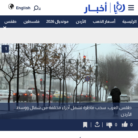
English
الرئيسية
أسعار الذهب
الأردن
مونديال 2026
فلسطين
طقس
1
طقس العرب: سحب ماطرة تشمل أجزاء مختلفة من شمال ووسط
الأردن
0
0