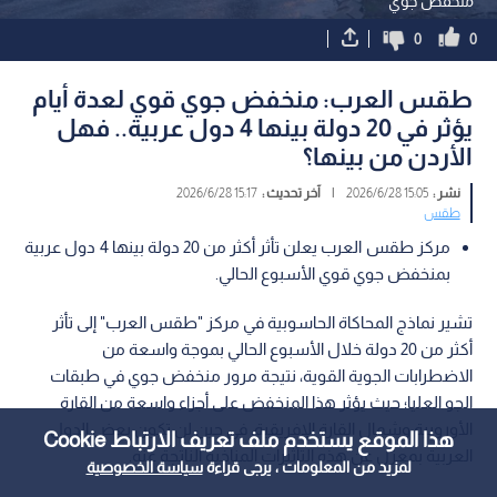
منخفض جوي
0
0
طقس العرب: منخفض جوي قوي لعدة أيام
يؤثر في 20 دولة بينها 4 دول عربية.. فهل
الأردن من بينها؟
نشر :
15:05 2026/6/28
|
آخر تحديث :
15:17 2026/6/28
طقس
مركز طقس العرب يعلن تأثر أكثر من 20 دولة بينها 4 دول عربية
بمنخفض جوي قوي الأسبوع الحالي.
تشير نماذج المحاكاة الحاسوبية في مركز "طقس العرب" إلى تأثر
أكثر من 20 دولة خلال الأسبوع الحالي بموجة واسعة من
الاضطرابات الجوية القوية، نتيجة مرور منخفض جوي في طبقات
الجو العليا؛ حيث يؤثر هذا المنخفض على أجزاء واسعة من القارة
الأوروبية وشمال القارة الإفريقية، في حين لن تكون بعض الدول
هذا الموقع يستخدم ملف تعريف الارتباط Cookie
العربية بمعزل عن هذه التأثيرات المناخية الناتجة عنه.
لمزيد من المعلومات ، يرجى قراءة
سياسة الخصوصية