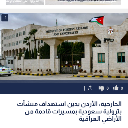
الكويت ويؤكد تضامنه المطلق معها
"الأنروا" في قلنديا وتحذر 
استهداف وجودها
1
0
0
الخارجية: الأردن يدين استهداف منشآت
بترولية سعودية بمسيرات قادمة من
الأراضي العراقية