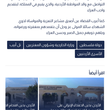
التواصل مع والد المواطنة الأردنية، والذي يقيم في المملكة، لبتقديم
واجب العزاء.
كما أعرب القضاة عن أصدق مشاعر التعزية والمواساة لذوي
الشهداء، سائلا المولى عز وجل أن بتغمدهم بمغفرته ورضوانه،
ويلهم ذويهم جميل الصبر وحسن العزاء.
دولة فلسطين
وزارة الخارجية وشؤون المغتربين
تل أبيب
الأسرى الأردنيين
اقرأ أيضاً
الأردن يدين الاعتداء الإيراني على
الأردن يدين اقتحام الاحتلا