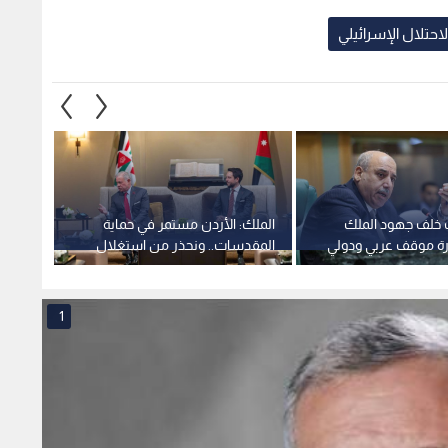
حتلال الإسرائيلي
 خلف جهود الملك
الملك: الأردن مستمر في حماية
الملك 
ورة موقف عربي ودولي
المقدسات.. ونحذر من استغلال
العربي
ت الاحتلال
الاضطرابات لفرض واقع جديد
1