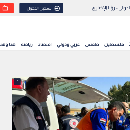
ولي - رؤيا الإخباري
تسجيل الدخول
فلسطين
طقس
عربي ودولي
اقتصاد
رياضة
هنا وهن
1