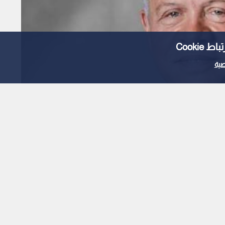
Cooki
ية
فيا من العاهل البحريني
1
x
0:00