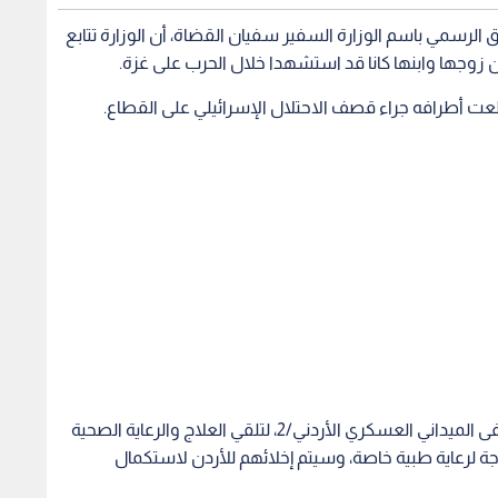
 الرسمي باسم الوزارة السفير سفيان القضاة، أن الوزارة تتابع
أن زوجها وابنها كانا قد استشهدا خلال الحرب على غزة.
قطعت أطرافه جراء قصف الاحتلال الإسرائيلي على القطاع.
وأوضح أن السيدة وابنتها كانتا قد دخلتا إلى المستشفى الميداني العسكري الأردني/2، لتلقي العلاج والرعاية الصحية
جة لرعاية طبية خاصة، وسيتم إخلائهم للأردن لاستكمال