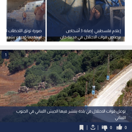
إعلام فلسطيني: إصابة 3 أشخاص
صورة توثق اللحظات الأخي
برصاص قوات الاحتلال في مدينة خان
استخدما كدروع بشرية قب
يونس جنوب قطاع غزة
بغزة
1
توغل قوات الاحتلال في بلدة ينتشر فيها الجيش اللبناني في الجنوب
اللبناني
0
0