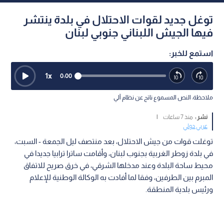
توغل جديد لقوات الاحتلال في بلدة ينتشر
فيها الجيش اللبناني جنوبي لبنان
استمع للخبر:
1
x
0:00
ملاحظة: النص المسموع ناتج عن نظام آلي
نشر :
منذ 7 ساعات
|
عربي دولي
توغلت قوات من جيش الاحتلال، بعد منتصف ليل الجمعة - السبت،
في بلدة زوطر الغربية بجنوب لبنان، وأقامت ساترا ترابيا جديدا في
محيط ساحة البلدة وعند مدخلها الشرقي، في خرق صريح للاتفاق
المبرم بين الطرفين، وفقا لما أفادت به الوكالة الوطنية للإعلام
ورئيس بلدية المنطقة.