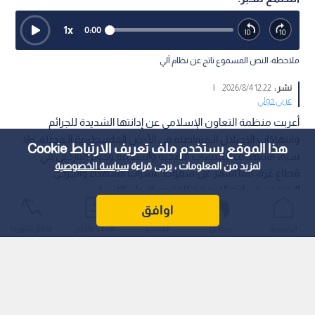
1
x
0:00
ملاحظة: النص المسموع ناتج عن نظام آلي
نشر :
12:22 2026/8/4
|
عربي دولي
أعربت منظمة التعاون الإسلامي عن إدانتها الشديدة للجرائم
وانتهاكات الاحتلال الـمتواصلة في الأرض الفلسطينية الـمحتلة، ولا
هذا الموقع يستخدم ملف تعريف الارتباط Cookie
سيما استهداف الـمنشآت الصحية والسكنية وخيام النازحين في
لمزيد من المعلومات ، يرجى قراءة
سياسة الخصوصية
قطاع غزة، مما أسفر عن سقوط عشرات الشهداء والجرحى
الـمدنيين في انتهاك صارخ للقانون الدولي الإنساني.
اوافق
الرئيسية
عواجل
المباشر
أحدث الأخبار
الأكثر شيوعًا