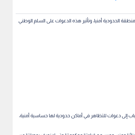
باب إلى دعوات للتظاهر في أماكن حدودية لها حساسية أمنية،
ائنا ومنسجمين مع قيادتنا وحكومتنا حتى لا نحرف بوصلتنا عن
لمركزية وهي القضية الفلسطينية".
ن تجاه التعليمات التي أصدرتها الحكومة حول الأماكن التي
يسمح لهم بالتظاهر فيها، لافتا في هذا الصدد إلى أن نحو 25 شخصا جرى توقيفهم منذ بداية الوقفات التضامنية،
ى الممتلكات العامة والخاصة، "ولا علاقة لهم بالمسيرات".
تكرارا من التظاهر في المناطق الحدودية والأغوار، والتي تطبق