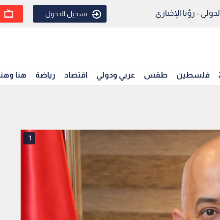
ولي - رؤيا الإخباري
تسجيل الدخول
فلسطين
طقس
عربي ودولي
اقتصاد
رياضة
هنا وهن
1