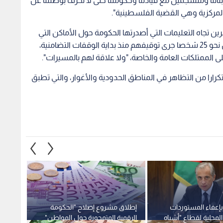
بإعفاء المستوردات
إطلاق مشروع إصلاح "الحكومة
"الاقت
لمحلية لقطاع "أشباه
الرقمية المتمحورة حول المواطن"
توقف 
ن ضريبة المبيعات
بدعم من الحكومة الإيطالية بقيمة
"سند" 
ركية
50 مليون يورو
1