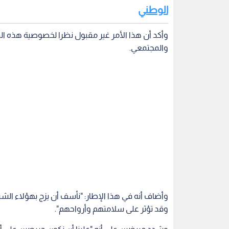
وأضاف أنه في هذا الإطار: "نأسف أن يزج بهؤلاء الش
وقد تؤثر على سلامتهم وأرواحهم".
وشدد مبيضين على أنه "علينا أن نكون حريصين على أبن
الحفاظ على سلامة وأمن وطننا والدفاع عن قضيتنا ا
ولفت إلى أن هناك التزاما واضحا من معظم المتظاهري
بسبب الاعتداء على أفراد من الأمن العام، والتعدي عل
وأعاد المبيضين التأكيد على أن الحكومة حذرت مرارا و
فيها قواعد الاشتباك.
الحكومة
توقيف
اعتقالات
الأجهزة الأمنية