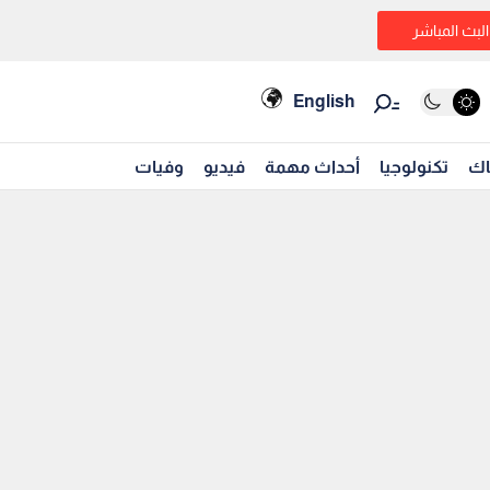
البث المباشر
English
اك
تكنولوجيا
أحداث مهمة
فيديو
وفيات