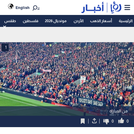
English
الرئيسية
أسعار الذهب
الأردن
مونديال 2026
فلسطين
طقس
1
من المباراة
0
0