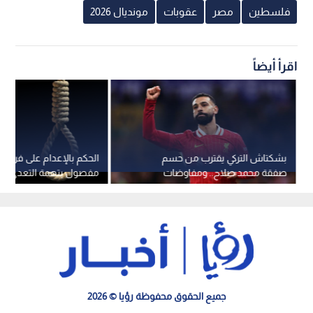
فلسطين
مصر
عقوبات
مونديال 2026
اقرأ أيضاً
بشكتاش التركي يقترب من حسم
الحكم بالإعدام على فرد 
صفقة محمد صلاح.. ومفاوضات
مفصول بتهمة التعدي عل
حاسمة حول المزايا التجارية
مصر
جميع الحقوق محفوظة رؤيا © 2026