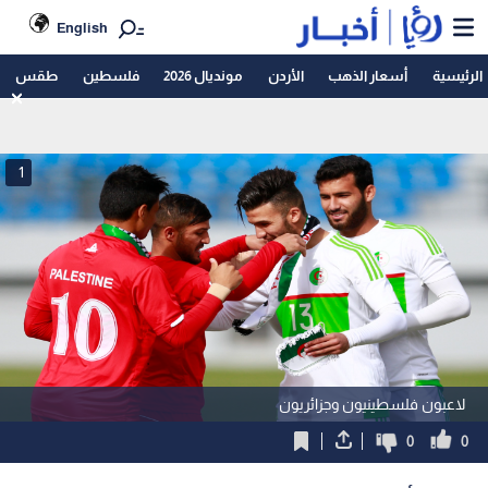
English
الرئيسية
أسعار الذهب
الأردن
مونديال 2026
فلسطين
طقس
1
لاعبون فلسطينيون وجزائريون
0
0