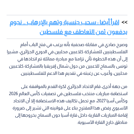
اقرأ أيضا : سحب جنسية وتهم بالإرهاب .. نجوم
يدفعون ثمن التعاطف مع فلسطين
وصرح صادي في مقابلة صحفية بأنه يرغب في فتح الباب أمام
الفلسطينيين للمشاركة كلاعبين محليين في الدوري الجزائري، مشيرا
إلى أن هذه الخطوة تأتي تزامنا مع مبادرة مماثلة تم اتخاذها في
تونس بالسماح للاعبين من دول شمال إفريقيا بالمشاركة كلاعبين
محليين، وأعرب عن رغبته في تقديم هذا الدعم للفلسطينيين.
من جهة أخرى، قام الاتحاد الجزائري لكرة القدم بالموافقة على
استضافة مباريات منتخب فلسطين في تصفيات كأس العالم 2026
وكأس آسيا 2027، مع تحمل تكاليف هذه الاستضافة إلا أن الاتحاد
الآسيوي رفض هذا المقترح بناء على قوانينه التي تشير إلى ضرورة
إقامة المباريات القارية داخل قارة آسيا دون السماح بخروجها إلى
مناطق خارج القارة الآسيوية.