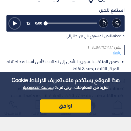
استمع للخبر:
1
x
0:00
ملاحظة: النص المسموع ناتج عن نظام آلي
نشر :
14:17 2026/7/12
|
رياضة
ضمن المنتخب السوري التأهل إلى نهائيات كأس آسيا بعد احتلاله
المركز الثالث برصيد 8 نقاط
هذا الموقع يستخدم ملف تعريف الارتباط Cookie
أنهى المنتخب الوطني لكرة السلة تحت 18 عاما مشاركته في
لمزيد من المعلومات ، يرجى قراءة
سياسة الخصوصية
تصفيات غرب آسيا المؤهلة لنهائيات كأس آسيا، بخسارته أمام
نظيره الفلسطيني بنتيجة 77-90، في المباراة التي جمعتهما السبت
على صالة الأرينا في مدينة الحسين للشباب، ضمن منافسات
اوافق
البطولة التي تستضيفها العاصمة عمان.
الرئيسية
عواجل
المباشر
أحدث الأخبار
الأكثر شيوعًا