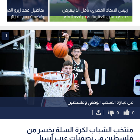
رئيس الاتحاد المصري: نأمل ألا يتعرض
تفاصيل عقد زيزو المرت
حسام حسن للعقوبة بعد رفعه العلم
رفضه تدريب الجزائر
الفلسطيني في مونديال 2026
1
من مباراة المنتخب الوطني وفلسطين
0
0
منتخب الشباب لكرة السلة يخسر من
فلسطين في تصفيات غرب آسيا