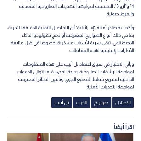
4" و"آرو 5"، المصممة لمواجهة التهديدات الصاروخية المتقدمة
والفرط صوتية.
وأكدت مصادر أمنية "إسرائيلية" أن التفاصيل التقنية الدقيقة للتجربة،
بما في ذلك أنواع الصواريخ المعترضة أو دمج تكنولوجيا الذكاء
الاصطناعي، تبقى سرية لأسباب عسكرية، خصوصا في ظل متابعة
الأطراف الإقليمية لهذه النشاطات.
ويأتي الاختبار في سياق اعتماد تل أبيب على هذه المنظومات
لمواجهة الرشقات الصاروخية بعيدة المدى، فيما تتوالى الدعوات
الداخلية لتسريع خطط التصنيع الجوي وتأمين الذخائر المعترضة
لمواجهة التحديات الأمنية.
الاحتلال
صواريخ
الحرب
تل أبيب
اقرأ أيضاً