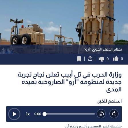
نظام الدفاع الجوي "آرو"
0
0
وزارة الحرب في تل أبيب تعلن نجاح تجربة
جديدة لمنظومة "آرو" الصاروخية بعيدة
المدى
استمع للخبر:
1
x
0:00
ملاحظة: النص المسموع ناتج عن نظام آلي