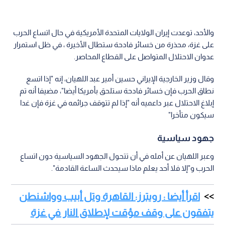
والأحد، توعدت إيران الولايات المتحدة الأمريكية في حال اتساع الحرب
على غزة، محذرة من خسائر فادحة ستطال الأخيرة ، في ظل استمرار
عدوان الاحتلال المتواصل على القطاع المحاصر.
وقال وزير الخارجية الإيراني حسين أمير عبد اللهيان، إنه "إذا اتسع
نطاق الحرب فإن خسائر فادحة ستلحق بأمريكا أيضا"، مضيفا أنه تم
إبلاغ الاحتلال عبر داعميه أنه "إذا لم تتوقف جرائمه في غزة فإن غدا
سيكون متأخرا"
جهود سياسية
وعبر اللهيان عن أمله في أن تتحول الجهود السياسية دون اتساع
الحرب و"إلا فلا أحد يعلم ماذا سيحدث الساعة القادمة".
اقرأ أيضا : رويترز: القاهرة وتل أبيب وواشنطن
يتفقون على وقف مؤقت لإطلاق النار في غزة