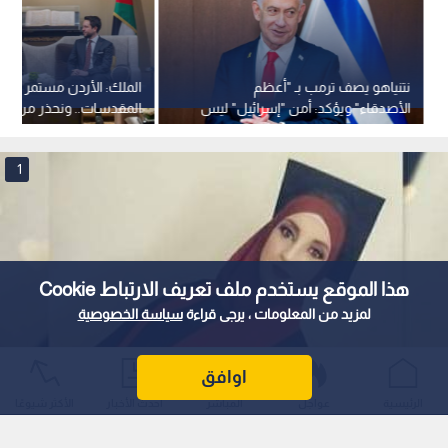
نتنياهو يصف ترمب بـ "أعظم
الملك: الأردن مستمر في ح
الأصدقاء" ويؤكد: أمن "إسرائيل" ليس
المقدسات.. ونحذر من اس
محل تفاوض
الاضطرابات لفرض واقع ج
1
هذا الموقع يستخدم ملف تعريف الارتباط Cookie
لمزيد من المعلومات ، يرجى قراءة
سياسة الخصوصية
اوافق
المرشدة التربوية كفاح حمد
الرئيسية
عواجل
المباشر
أحدث الأخبار
الأكثر شيوعًا
0
0