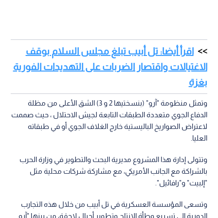
اقرأ أيضا: تل أبيب تبلغ مجلس السلام بوقف
الاغتيالات واقتصار الضربات على التهديدات الفورية
بغزة
وتمثل منظومة "آرو" (بنسختيها 2 و 3) الشق الأعلى من مظلة
الدفاع الجوي متعددة الطبقات التابعة لجيش الاحتلال ، حيث صممت
لاعتراض الصواريخ الباليستية خارج الغلاف الجوي أو في طبقاته
العليا.
وتتولى إدارة هذا المشروع مديرية البحث والتطوير في وزارة الحرب
بالشراكة مع الجانب الأمريكي، مع مشاركة شركات محلية مثل
"إلبيت" و"رافائيل".
وتسعى المؤسسة العسكرية في تل أبيب من خلال هذه التجارب
الدورية إلى تسريع وطأة الإنتاج وتطوير أجيال لاحقة، من بينها "آرو