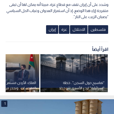
وشدد على أن إيران تقف مع قطاع غزة، مبينا أنه يمكن لها أن تبقى
متفرجة إزاء هذا الوضع، إذ أن استمرار العدوان وغياب الحل السياسي
"يصبان الزيت على النار".
فلسطين
الاحتلال
غزة
إيران
اقرأ أيضاً
"تماسيح حول السجن".. خطة
الملك: الأردن مستمر في ح
"إسرائيلية" لردع الأسرى تثير جدلا
المقدسات.. ونحذر من اس
وتدخلا قضائيا
الاضطرابات لفرض واقع ج
1