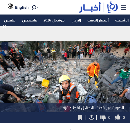
English
الرئيسية
أسعار الذهب
الأردن
مونديال 2026
فلسطين
طقس
1
الصورة من قصف الاحتلال لقطاع غزة
0
0