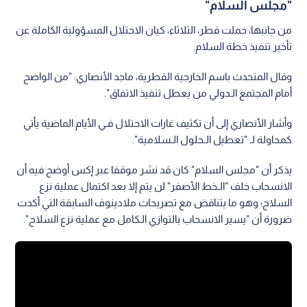
"مجلس السلام"
من جانبها، حملت قطر، الثلاثاء، كيان الاحتلال المسؤولية الكاملة عن
تأخير تنفيذ خطة السلام.
وقال المتحدث باسم الخارجية القطرية، ماجد الأنصاري: "من الواضح
أمام المجتمع الـدولي من يعطل تنفيذ الاتفاق".
وأشار الأنصاري إلى أن تكثيف غارات الاحتلال فـي الأيام الماضية يأتي
كمحاولة لـ "تعطيل الـحلول الـسلامية".
يذكر أن "مجلس السلام" كان قد نشر موقفا عبر إكس أوضح فيه أن
الانسحاب خلف "الـخط الأصفر" لن يتم إلا بعد اكتمال عملية نزع
السلاح؛ وهو ما يتناقض مع تصريحات ملادينوف السابقة التي أكدت
ضرورة أن "يسير الانسحاب بالتوازي الـكامل مع عملية نزع السلاح".