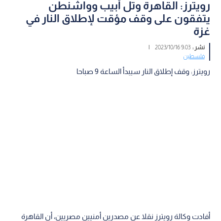
رويترز: القاهرة وتل أبيب وواشنطن
يتفقون على وقف مؤقت لإطلاق النار في
غزة
نشر :
9:03 2023/10/16
|
فلسطين
رويترز: وقف إطلاق النار سيبدأ الساعة 9 صباحا
أفادت وكالة رويترز نقلا عن مصدرين أمنيين مصريين، أن القاهرة