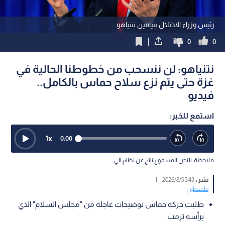
رئيس وزراء الاحتلال بنيامين نتنياهو
0
0
نتنياهو: لن ننسحب من خطوطنا الحالية في
غزة حتى يتم نزع سلاح حماس بالكامل..
فيديو
استمع للخبر:
1
x
0:00
ملاحظة: النص المسموع ناتج عن نظام آلي
نشر :
3:43 2026/8/5
|
فلسطين
طلبت حركة حماس توضيحات عاجلة من "مجلس السلام" الذي
يرأسه ترمب