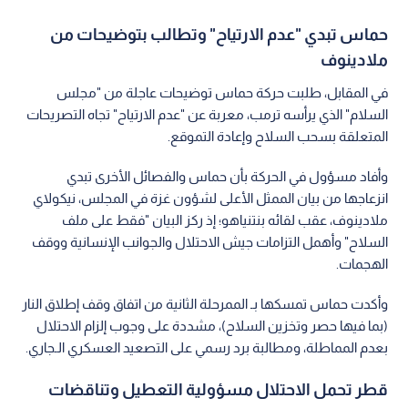
حماس تبدي "عدم الارتياح" وتطالب بتوضيحات من
ملادينوف
في المقابل، طلبت حركة حماس توضيحات عاجلة من "مجلس
السلام" الذي يرأسه ترمب، معربة عن "عدم الارتياح" تجاه التصريحات
المتعلقة بسحب السلاح وإعادة التموقع.
وأفاد مسؤول في الحركة بأن حماس والفصائل الأخرى تبدي
انزعاجها من بيان الممثل الأعلى لشؤون غزة في المجلس، نيكولاي
ملادينوف، عقب لقائه بنتنياهو؛ إذ ركز البيان "فقط على ملف
السلاح" وأهمل التزامات جيش الاحتلال والجوانب الإنسانية ووقف
الهجمات.
وأكدت حماس تمسكها بـ الممرحلة الثانية من اتفاق وقف إطلاق النار
(بما فيها حصر وتخزين السلاح)، مشددة على وجوب إلزام الاحتلال
بعدم المماطلة، ومطالبة برد رسمي على التصعيد العسكري الـجاري.
قطر تحمل الاحتلال مسؤولية التعطيل وتناقضات