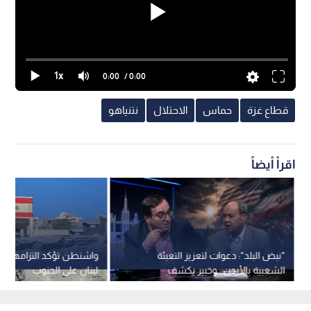
1x
0:00
/ 0:00
قطاع غزة
حماس
الاحتلال
نتنياهو
اقرأ أيضاً
"نبض البلد": دعوات لتعزيز التعبئة
واشنطن تؤكد التزامها بإ
الشعبية بالأردن.. وخبير يكشف
لبنان على الجنوب
تحديات الاتفاق الأمريكي الإيراني