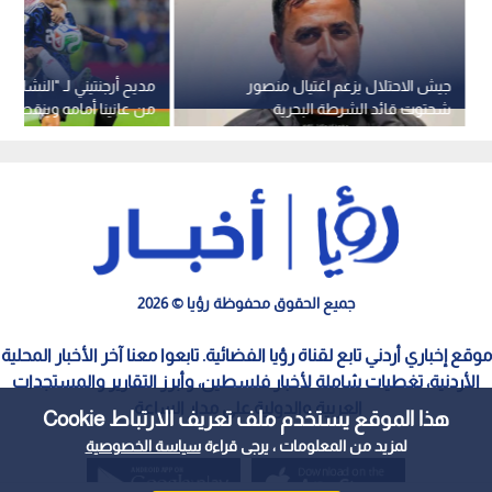
جيش الاحتلال يزعم اغتيال منصور
مديح أرجنتيني لـ "النشامى":
شحتوت قائد الشرطة البحرية
من عانينا أمامه وينقصه ا
بالمعسكرات المركزية بغزة
جميع الحقوق محفوظة رؤيا © 2026
موقع إخباري أردني تابع لقناة رؤيا الفضائية. تابعوا معنا آخر الأخبار المحلية
الأردنية، تغطيات شاملة لأخبار فلسطين، وأبرز التقارير والمستجدات
العربية والدولية على مدار الساعة.
هذا الموقع يستخدم ملف تعريف الارتباط Cookie
لمزيد من المعلومات ، يرجى قراءة
سياسة الخصوصية