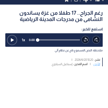
رغم الجراح.. 17 طفلا من غزة يساندون
النشامى من مدرجات المدينة الرياضية
استمع للخبر:
1
x
0:00
ملاحظة: النص المسموع ناتج عن نظام آلي
نشر :
18:20 2026/6/28
|
الأردن
|
اسم المحرر :
إسماعيل السيلاوي