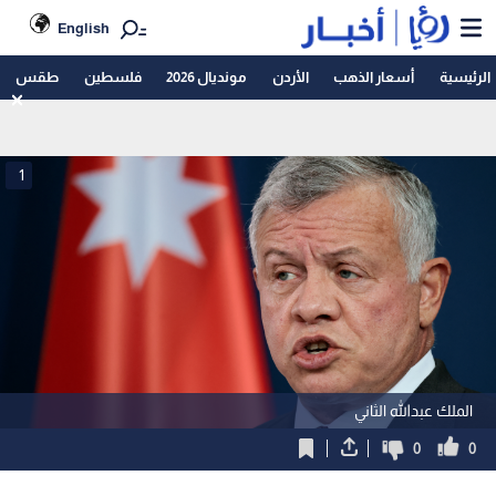
English
الرئيسية
أسعار الذهب
الأردن
مونديال 2026
فلسطين
طقس
1
الملك عبدالله الثاني
0
0