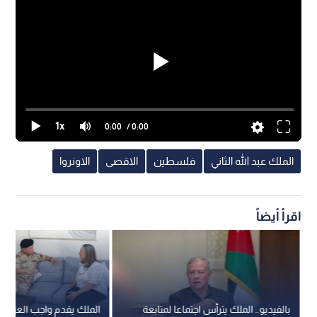
1x
0:00
/ 0:00
الملك عبد الله الثاني
فلسطين
الاقصى
الاونروا
اقرأ أيضاً
بالفيديو.. الملك يترأس اجتماعا لمتابعة
الملك يقدم واجب العزاء بوف