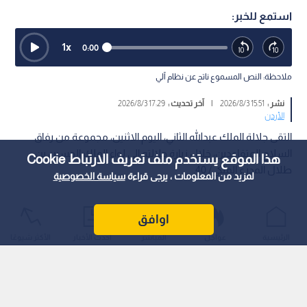
استمع للخبر:
1
x
0:00
ملاحظة: النص المسموع ناتج عن نظام آلي
نشر :
15:51 2026/8/3
|
آخر تحديث :
17:29 2026/8/3
الأردن
التقى جلالة الملك عبدالله الثاني، اليوم الاثنين، مجموعة من رفاق
السلاح المتقاعدين، خلال زيارة جلالته إلى لواء الملك الحسين بن
هذا الموقع يستخدم ملف تعريف الارتباط Cookie
طلال المدرع الملكي/ 40.
لمزيد من المعلومات ، يرجى قراءة
سياسة الخصوصية
اوافق
الرئيسية
عواجل
المباشر
أحدث الأخبار
الأكثر شيوعًا