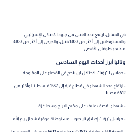
في المقابل، ارتفع عدد القتلى من جنود الاحتلال الإسرائيلي
والمستوطنين إلى أكثر من 1300 قتيل، والجرحى إلى أكثر من 3300
منذ بدء طوفان الأقصى.
وتاليا أبرز أحداث اليوم السادس
- حماس لـ"رؤيا": الاحتلال لن ينجح في القضاء على المقاومة
- ارتفاع عدد الشهداء في قطاع غزة إلى 1537 فلسطينيا وأكثر من
6612 مصابا
- شهداء بقصف عنيف على مخيم البريج وسط غزة
- مراسل "رؤيا": إطلاق نار صوب مستوطنة عوفرة شمال رام الله
- الصحة الفلسطينية: 1537 شهيدا ونحو 6612 جريحا في العدوان على