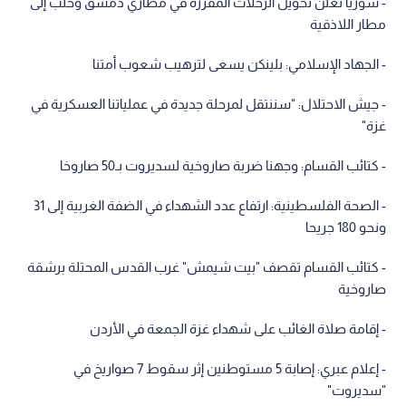
- سوريا تعلن تحويل الرحلات المقررة في مطاري دمشق وحلب إلى
مطار اللاذقية
- الجهاد الإسلامي: بلينكن يسعى لترهيب شعوب أمتنا
- جيش الاحتلال: "سننتقل لمرحلة جديدة في عملياتنا العسكرية في
غزة"
- كتائب القسام: وجهنا ضربة صاروخية لسديروت بـ50 صاروخا
- الصحة الفلسطينية: ارتفاع عدد الشهداء في الضفة الغربية إلى 31
ونحو 180 جريحا
- كتائب القسام تقصف "بيت شيمش" غرب القدس المحتلة برشقة
صاروخية
- إقامة صلاة الغائب على شهداء غزة الجمعة في الأردن
- إعلام عبري: إصابة 5 مستوطنين إثر سقوط 7 صواريخ في
"سديروت"