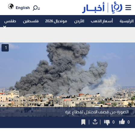
English
الرئيسية
أسعار الذهب
الأردن
مونديال 2026
فلسطين
طقس
1
الصورة من قصف الاحتلال لقطاع غزة
0
0