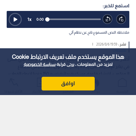
استمع للخبر:
1
x
0:00
ملاحظة: النص المسموع ناتج عن نظام آلي
نشر :
19:59 2026/8/6
|
فلسطين
هذا الموقع يستخدم ملف تعريف الارتباط Cookie
أصدر مجلس السلام الـتابع للرئيس الأمريكي دونالد ترمب، الذي أنشئ
لمزيد من المعلومات ، يرجى قراءة
سياسة الخصوصية
في يناير للإشراف على إعادة إعمار غزة، أول عقد بناء في القطاع
الـمنكوب، لإنشاء قاعدة عسكرية بدائية تسع 150 جنديا لإيواء القوات
المغربية.
اوافق
الرئيسية
عواجل
المباشر
أحدث الأخبار
الأكثر شيوعًا