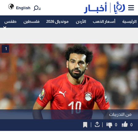
English
الرئيسية
أسعار الذهب
الأردن
مونديال 2026
فلسطين
طقس
1
من التدريبات
0
0