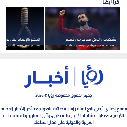
اقرأ أيضاً
بشكتاش التركي يقترب من حسم
الحكم بالإعدام على فرد 
صفقة محمد صلاح.. ومفاوضات
مفصول بتهمة التعدي عل
حاسمة حول المزايا التجارية
مصر
جميع الحقوق محفوظة رؤيا © 2026
موقع إخباري أردني تابع لقناة رؤيا الفضائية. تابعوا معنا آخر الأخبار المحلية
الأردنية، تغطيات شاملة لأخبار فلسطين، وأبرز التقارير والمستجدات
العربية والدولية على مدار الساعة.